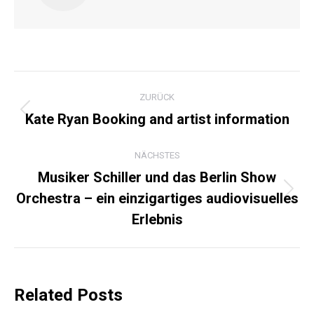
KOMMENTARNAVIGATI
ZURÜCK
Kate Ryan Booking and artist information
Vorheriger
Beitrag:
NÄCHSTES
Musiker Schiller und das Berlin Show
Orchestra – ein einzigartiges audiovisuelles
Nächster
Beitrag:
Erlebnis
Related Posts