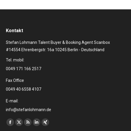
Kontakt
Stefan Lohmann Talent Buyer & Booking Agent Scanbox
#14554 Ehrenbergstr. 16a 10245 Berlin - Deutschland
Tel. mobil:
0049 171 166 2517
Fax Office
0049 40 6558 4107
E-mail:
info@stefanlohmann.de
Finden Sie uns auf:
Facebook
X
RSS
Linkedin
XING