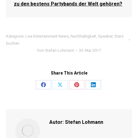
zu den bestens Partybands der Welt gehören?
Kategorie:
Live Entertainment News
,
Nachhaltigkeit
,
Speaker
,
Stars
buchen
Von
Stefan Lohmann
30. Mai 2017
Share This Article
Share
Share
Share
Share
on
on
on
on
Facebook
X
Pinterest
LinkedIn
Autor:
Stefan Lohmann