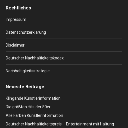
page
page
page
page
page
Rechtliches
opens
opens
opens
opens
opens
in
in
in
in
in
Impressum
new
new
new
new
new
window
window
window
window
window
Datenschutzerklärung
Disclaimer
Deutscher Nachhaltigkeitskodex
Nachhaltigkeitsstrategie
Neueste Beiträge
Klingande Künstlerinformation
Die größten Hits der 80er
Alle Farben Künstlerinformation
Deutscher Nachhaltigkeitspreis – Entertainment mit Haltung