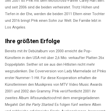
Seit 2001 ist P!nk mit dem Motocross-Fahrer Carey Hart liiert
und seit 2006 sind die beiden verheiratet. Trotz Höhen und
Tiefen in der Ehe, werden die beiden 2011 Eltern einer Tochter
und 2016 bringt P!nk einen Sohn zur Welt. Die Familie lebt in
Los Angeles.
Ihre größten Erfolge
Bereits mit ihr Debütalbum von 2000 erreicht die Pop-
Künstlerin in den USA mit über 2,6 Mio. verkaufter Platten 26x
Doppelplatin. Seither ist sie aus den Hitlisten nicht mehr
wegzudenken. Die Coverversion von Lady Marmelade ist P!nks
erster Nummer-1-Hit. Für diese Kooperation erhalten die
Künstlerinnen den Musikpreis von MTV Video Music Awards
2001 und 2002 den Grammy. P!nk veröffentlicht 2001 ihr
zweites Album
M!ssundaztood
mit dem energiegeladenen
Megahit
Get the Party Started
. Es folgen fünf weitere Alben