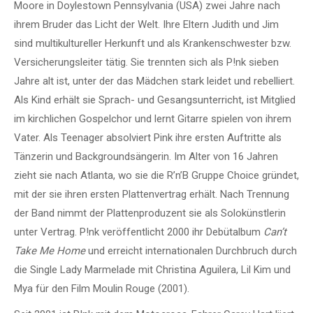
Moore in Doylestown Pennsylvania (USA) zwei Jahre nach
ihrem Bruder das Licht der Welt. Ihre Eltern Judith und Jim
sind multikultureller Herkunft und als Krankenschwester bzw.
Versicherungsleiter tätig. Sie trennten sich als P!nk sieben
Jahre alt ist, unter der das Mädchen stark leidet und rebelliert.
Als Kind erhält sie Sprach- und Gesangsunterricht, ist Mitglied
im kirchlichen Gospelchor und lernt Gitarre spielen von ihrem
Vater. Als Teenager absolviert Pink ihre ersten Auftritte als
Tänzerin und Backgroundsängerin. Im Alter von 16 Jahren
zieht sie nach Atlanta, wo sie die R’n’B Gruppe Choice gründet,
mit der sie ihren ersten Plattenvertrag erhält. Nach Trennung
der Band nimmt der Plattenproduzent sie als Solokünstlerin
unter Vertrag. P!nk veröffentlicht 2000 ihr Debütalbum
Can’t
Take Me Home
und erreicht internationalen Durchbruch durch
die Single Lady Marmelade mit Christina Aguilera, Lil Kim und
Mya für den Film Moulin Rouge (2001).