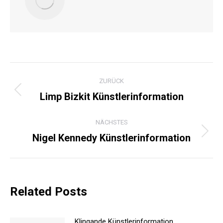
KOMMENTARNAVIGATI
ZURÜCK
Limp Bizkit Künstlerinformation
Vorheriger
Beitrag:
NÄCHSTES
Nigel Kennedy Künstlerinformation
Nächster
Beitrag:
Related Posts
Klingande Künstlerinformation