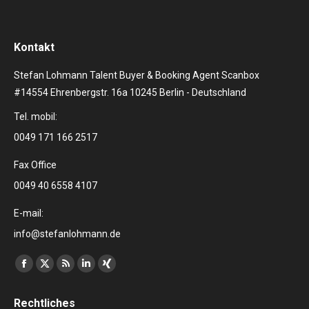
Kontakt
Stefan Lohmann Talent Buyer & Booking Agent Scanbox
#14554 Ehrenbergstr. 16a 10245 Berlin - Deutschland
Tel. mobil:
0049 171 166 2517
Fax Office
0049 40 6558 4107
E-mail:
info@stefanlohmann.de
Finden Sie uns auf:
Facebook
X
RSS
Linkedin
XING
page
page
page
page
page
Rechtliches
opens
opens
opens
opens
opens