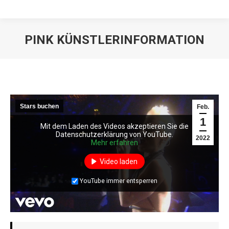
PINK KÜNSTLERINFORMATION
Stars buchen
Feb.
1
Mit dem Laden des Videos akzeptieren Sie die
Mit dem Laden des Videos akzeptieren Sie die
Datenschutzerklärung von YouTube.
Datenschutzerklärung von YouTube.
2022
Mehr erfahren
Mehr erfahren
Video laden
Video laden
YouTube immer entsperren
YouTube immer entsperren