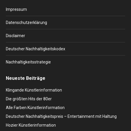
in
in
in
in
in
Impressum
new
new
new
new
new
window
window
window
window
window
Datenschutzerklärung
Disclaimer
Deutscher Nachhaltigkeitskodex
Nachhaltigkeitsstrategie
Neueste Beiträge
Klingande Künstlerinformation
Die größten Hits der 80er
Alle Farben Künstlerinformation
Deutscher Nachhaltigkeitspreis – Entertainment mit Haltung
Hozier Künstlerinformation