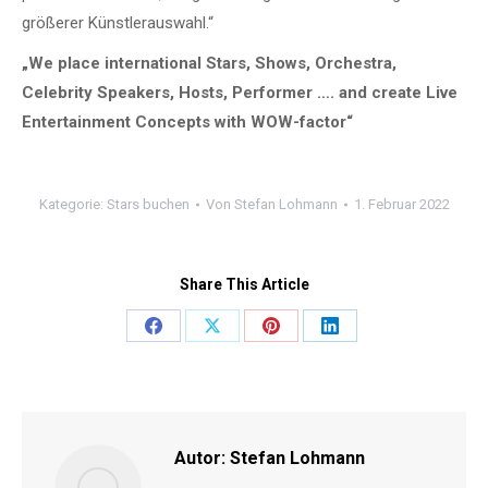
größerer Künstlerauswahl.“
„We place international Stars, Shows, Orchestra,
Celebrity Speakers, Hosts, Performer …. and create Live
Entertainment Concepts with WOW-factor“
Kategorie:
Stars buchen
Von
Stefan Lohmann
1. Februar 2022
Share This Article
Share
Share
Share
Share
on
on
on
on
Facebook
X
Pinterest
LinkedIn
Autor:
Stefan Lohmann