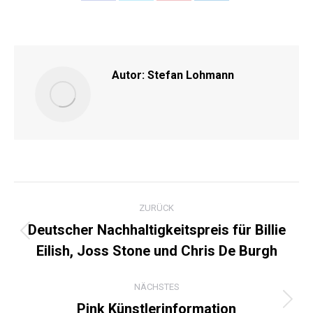
on
on
on
on
Facebook
X
Pinterest
LinkedIn
Autor:
Stefan Lohmann
KOMMENTARNAVIGATI
ZURÜCK
Deutscher Nachhaltigkeitspreis für Billie
Vorheriger
Eilish, Joss Stone und Chris De Burgh
Beitrag:
NÄCHSTES
Pink Künstlerinformation
Nächster