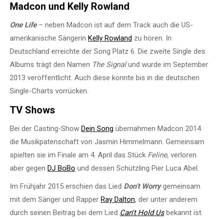
Madcon und Kelly Rowland
One Life
– neben Madcon ist auf dem Track auch die US-
amerikanische Sängerin
Kelly Rowland
zu hören. In
Deutschland erreichte der Song Platz 6. Die zweite Single des
Albums trägt den Namen
The Signal
und wurde im September
2013 veröffentlicht. Auch diese konnte bis in die deutschen
Single-Charts vorrücken.
TV Shows
Bei der Casting-Show
Dein Song
übernahmen Madcon 2014
die Musikpatenschaft von Jasmin Himmelmann. Gemeinsam
spielten sie im Finale am 4. April das Stück
Feline
, verloren
aber gegen
DJ BoBo
und dessen Schützling Pier Luca Abel.
Im Frühjahr 2015 erschien das Lied
Don’t Worry
gemeinsam
mit dem Sänger und Rapper
Ray Dalton
, der unter anderem
durch seinen Beitrag bei dem Lied
Can′t Hold Us
bekannt ist.