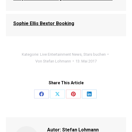
Sophie Ellis Bextor Booking
Kategorie:
Live Entertainment News
,
Stars buchen
Von
Stefan Lohmann
13. Mai 2017
Share This Article
Share
Share
Share
Share
on
on
on
on
Facebook
X
Pinterest
LinkedIn
Autor:
Stefan Lohmann