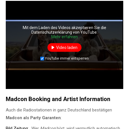
Mit dem Laden des Videos akzeptieren Sie die
Datenschutzerklärung von YouTube.
Mehr erfahren
Video laden
YouTube immer entsperren
Madcon Booking and Artist Information
Auch die Radiostationen in ganz Deutschland bestätigen
Madcon als Party Garanten
:
Bild Zeitung
: „Wer
Madcon
hört, wird vermutlich automatisch