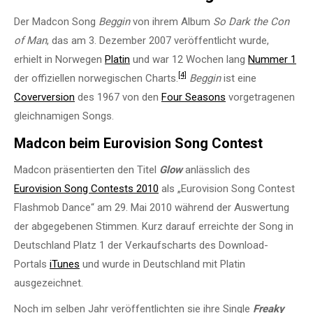
Der Madcon Song
Beggin
von ihrem Album
So Dark the Con
of Man
, das am 3. Dezember 2007 veröffentlicht wurde,
erhielt in Norwegen
Platin
und war 12 Wochen lang
Nummer 1
[4]
der offiziellen norwegischen Charts.
Beggin
ist eine
Coverversion
des 1967 von den
Four Seasons
vorgetragenen
gleichnamigen Songs.
Madcon beim Eurovision Song Contest
Madcon präsentierten den Titel
Glow
anlässlich des
Eurovision Song Contests 2010
als „Eurovision Song Contest
Flashmob Dance“ am 29. Mai 2010 während der Auswertung
der abgegebenen Stimmen. Kurz darauf erreichte der Song in
Deutschland Platz 1 der Verkaufscharts des Download-
Portals
iTunes
und wurde in Deutschland mit Platin
ausgezeichnet.
Noch im selben Jahr veröffentlichten sie ihre Single
Freaky