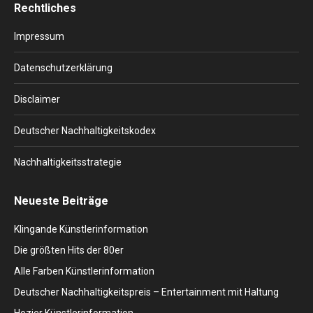
Rechtliches
opens
opens
opens
opens
opens
in
in
in
in
in
Impressum
new
new
new
new
new
window
window
window
window
window
Datenschutzerklärung
Disclaimer
Deutscher Nachhaltigkeitskodex
Nachhaltigkeitsstrategie
Neueste Beiträge
Klingande Künstlerinformation
Die größten Hits der 80er
Alle Farben Künstlerinformation
Deutscher Nachhaltigkeitspreis – Entertainment mit Haltung
Hozier Künstlerinformation