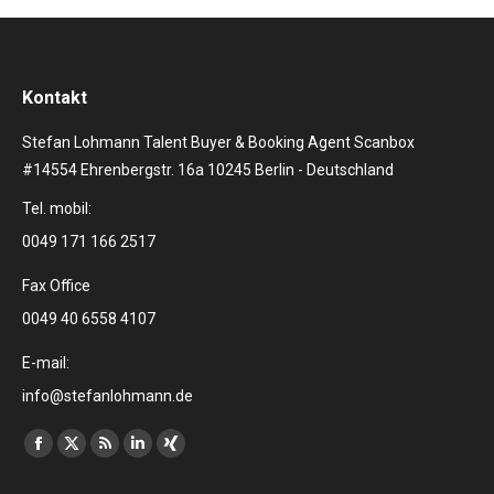
Kontakt
Stefan Lohmann Talent Buyer & Booking Agent Scanbox
#14554 Ehrenbergstr. 16a 10245 Berlin - Deutschland
Tel. mobil:
0049 171 166 2517
Fax Office
0049 40 6558 4107
E-mail:
info@stefanlohmann.de
Finden Sie uns auf:
Facebook
X
RSS
Linkedin
XING
page
page
page
page
page