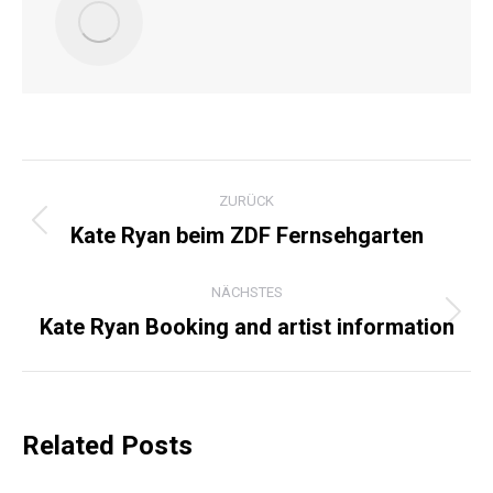
KOMMENTARNAVIGATI
ZURÜCK
Kate Ryan beim ZDF Fernsehgarten
Vorheriger
Beitrag:
NÄCHSTES
Kate Ryan Booking and artist information
Nächster
Beitrag:
Related Posts