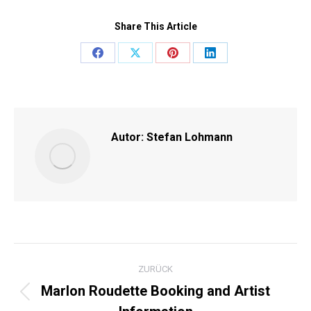
Share This Article
Share
Share
Share
Share
on
on
on
on
Facebook
X
Pinterest
LinkedIn
Autor:
Stefan Lohmann
KOMMENTARNAVIGATI
ZURÜCK
Marlon Roudette Booking and Artist
Vorheriger