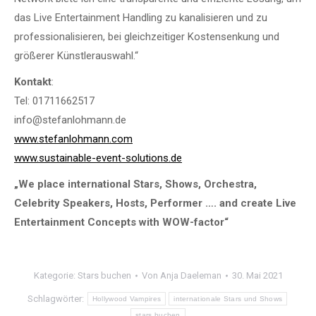
das Live Entertainment Handling zu kanalisieren und zu
professionalisieren, bei gleichzeitiger Kostensenkung und
größerer Künstlerauswahl.“
Kontakt
:
Tel: 01711662517
info@stefanlohmann.de
www.stefanlohmann.com
www.sustainable-event-solutions.de
„We place international Stars, Shows, Orchestra,
Celebrity Speakers, Hosts, Performer …. and create Live
Entertainment Concepts with WOW-factor“
Kategorie:
Stars buchen
Von
Anja Daeleman
30. Mai 2021
Schlagwörter:
Hollywood Vampires
internationale Stars und Shows
stars buchen