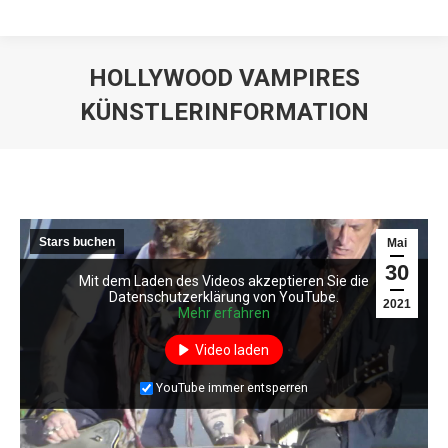
HOLLYWOOD VAMPIRES
KÜNSTLERINFORMATION
Stars buchen
Mai
30
Mit dem Laden des Videos akzeptieren Sie die
Mit dem Laden des Videos akzeptieren Sie die
Datenschutzerklärung von YouTube.
Datenschutzerklärung von YouTube.
2021
Mehr erfahren
Mehr erfahren
Video laden
Video laden
YouTube immer entsperren
YouTube immer entsperren