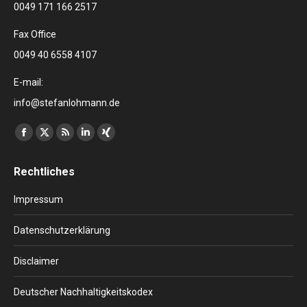
0049 171 166 2517
Fax Office
0049 40 6558 4107
E-mail:
info@stefanlohmann.de
Finden Sie uns auf:
Facebook
X
RSS
Linkedin
XING
page
page
page
page
page
Rechtliches
opens
opens
opens
opens
opens
in
in
in
in
in
Impressum
new
new
new
new
new
window
window
window
window
window
Datenschutzerklärung
Disclaimer
Deutscher Nachhaltigkeitskodex