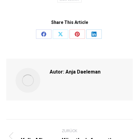
Share This Article
Share
Share
Share
Share
on
on
on
on
Facebook
X
Pinterest
LinkedIn
Autor:
Anja Daeleman
KOMMENTARNAVIGATI
ZURÜCK