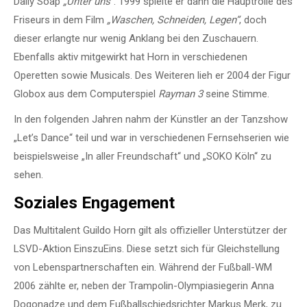
Daily Soap
„Unter uns“
. 1999 spielte er dann die Hauptrolle des
Friseurs in dem Film
„Waschen, Schneiden, Legen“
, doch
dieser erlangte nur wenig Anklang bei den Zuschauern.
Ebenfalls aktiv mitgewirkt hat Horn in verschiedenen
Operetten sowie Musicals. Des Weiteren lieh er 2004 der Figur
Globox aus dem Computerspiel
Rayman 3
seine Stimme.
In den folgenden Jahren nahm der Künstler an der Tanzshow
„Let’s Dance“ teil und war in verschiedenen Fernsehserien wie
beispielsweise „In aller Freundschaft“ und „SOKO Köln“ zu
sehen.
Soziales Engagement
Das Multitalent Guildo Horn gilt als offizieller Unterstützer der
LSVD-Aktion EinszuEins. Diese setzt sich für Gleichstellung
von Lebenspartnerschaften ein. Während der Fußball-WM
2006 zählte er, neben der Trampolin-Olympiasiegerin Anna
Dogonadze und dem Fußballschiedsrichter Markus Merk, zu