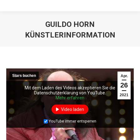
GUILDO HORN
KÜNSTLERINFORMATION
Stars buchen
Apr.
26
Mit dem Laden des Videos akzeptieren Sie die
Datenschutzerklärung von YouTube.
2021
Mehr erfahren
Mit dem Laden des Videos akzeptieren Sie die
Datenschutzerklärung von YouTube.
Video laden
Mehr erfahren
Video laden
YouTube immer entsperren
YouTube immer entsperren