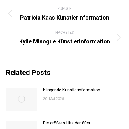
KOMMENTARNAVIGATI
ZURÜCK
Patricia Kaas Künstlerinformation
Vorheriger
Beitrag:
NÄCHSTES
Kylie Minogue Künstlerinformation
Nächster
Beitrag:
Related Posts
Klingande Künstlerinformation
20. Mai 2026
Die größten Hits der 80er