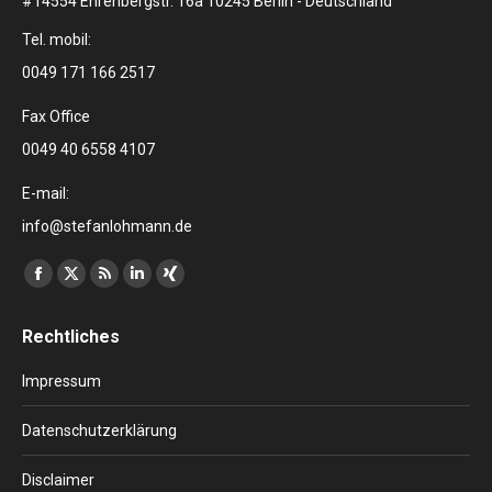
#14554 Ehrenbergstr. 16a 10245 Berlin - Deutschland
Tel. mobil:
0049 171 166 2517
Fax Office
0049 40 6558 4107
E-mail:
info@stefanlohmann.de
Finden Sie uns auf:
Facebook
X
RSS
Linkedin
XING
page
page
page
page
page
Rechtliches
opens
opens
opens
opens
opens
in
in
in
in
in
Impressum
new
new
new
new
new
window
window
window
window
window
Datenschutzerklärung
Disclaimer