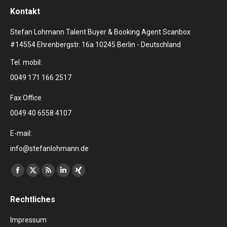
Kontakt
Stefan Lohmann Talent Buyer & Booking Agent Scanbox
#14554 Ehrenbergstr. 16a 10245 Berlin - Deutschland
Tel. mobil:
0049 171 166 2517
Fax Office
0049 40 6558 4107
E-mail:
info@stefanlohmann.de
Finden Sie uns auf:
Facebook
X
RSS
Linkedin
XING
page
page
page
page
page
Rechtliches
opens
opens
opens
opens
opens
in
in
in
in
in
Impressum