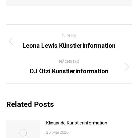
KOMMENTARNAVIGATI
ZURÜCK
Leona Lewis Künstlerinformation
Vorheriger
Beitrag:
NÄCHSTES
DJ Ötzi Künstlerinformation
Nächster
Beitrag:
Related Posts
Klingande Künstlerinformation
20. Mai 2026