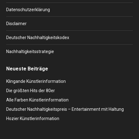
new
new
new
new
new
window
window
window
window
window
Datenschutzerklärung
Disclaimer
Deutscher Nachhaltigkeitskodex
Nachhaltigkeitsstrategie
Neueste Beiträge
Klingande Künstlerinformation
Die größten Hits der 80er
Alle Farben Künstlerinformation
Deutscher Nachhaltigkeitspreis – Entertainment mit Haltung
Hozier Künstlerinformation