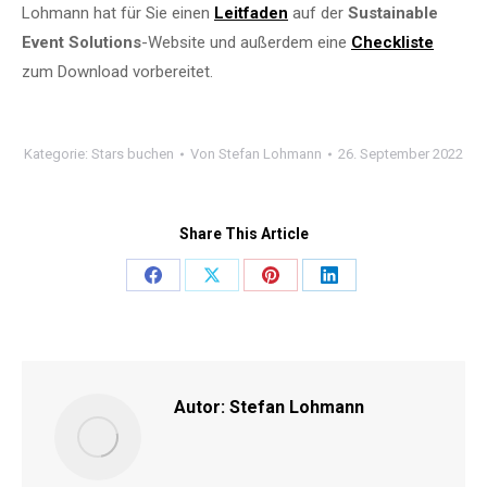
Lohmann hat für Sie einen
Leitfaden
auf der
Sustainable
Event Solutions
-Website und außerdem eine
Checkliste
zum Download vorbereitet.
Kategorie:
Stars buchen
Von
Stefan Lohmann
26. September 2022
Share This Article
Share
Share
Share
Share
on
on
on
on
Facebook
X
Pinterest
LinkedIn
Autor:
Stefan Lohmann