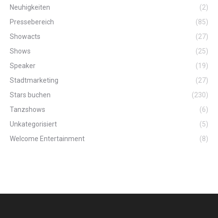
Neuhigkeiten
(2)
Pressebereich
(85)
Showacts
(27)
Shows
(25)
Speaker
(19)
Stadtmarketing
(27)
Stars buchen
(230)
Tanzshows
(6)
Unkategorisiert
(5)
Welcome Entertainment
(8)