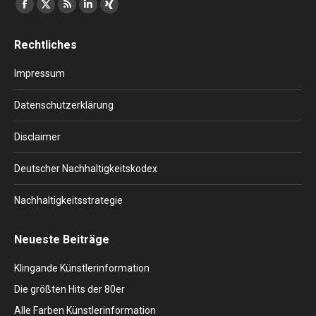
Finden Sie uns auf:
Facebook
X
RSS
Linkedin
XING
page
page
page
page
page
Rechtliches
opens
opens
opens
opens
opens
in
in
in
in
in
Impressum
new
new
new
new
new
window
window
window
window
window
Datenschutzerklärung
Disclaimer
Deutscher Nachhaltigkeitskodex
Nachhaltigkeitsstrategie
Neueste Beiträge
Klingande Künstlerinformation
Die größten Hits der 80er
Alle Farben Künstlerinformation