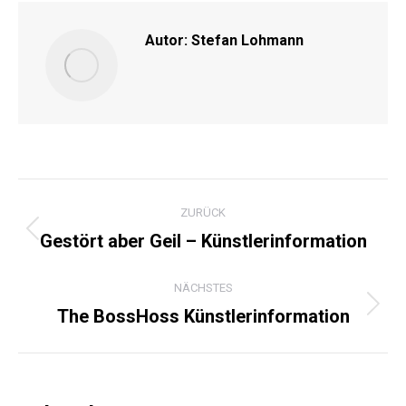
Autor:
Stefan Lohmann
KOMMENTARNAVIGATI
ZURÜCK
Gestört aber Geil – Künstlerinformation
Vorheriger
Beitrag:
NÄCHSTES
The BossHoss Künstlerinformation
Nächster
Beitrag: