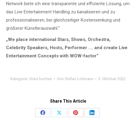
Network biete ich eine transparente und effiziente Lösung, um
das Live Entertainment Handling zu kanalisieren und zu
professionalisieren, bei gleichzeitiger Kostensenkung und
größerer Künstlerauswahl.“
„We place international Stars, Shows, Orchestra,
Celebrity Speakers, Hosts, Performer …. and create Live
Entertainment Concepts with WOW-factor“
Kategorie:
Stars buchen
Von
Stefan Lohmann
3. Oktober 2022
Share This Article
Share
Share
Share
Share
on
on
on
on
Facebook
X
Pinterest
LinkedIn