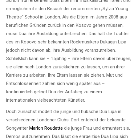
Schon früh erkennen Duas Eltern ihr musikalisches Talent und
ermöglichen ihr den Besuch der renommierten „Sylvia Young
Theatre“ School in London. Als die Eltern im Jahre 2008 aus
beruflichen Gründen zurück in den Kosovo gehen müssen,
muss Dua ihre Ausbildung unterbrechen. Das hält die Tochter
des im Kosovo sehr bekannten Rockmusikers Dukagijn Lipa
jedoch nicht davon ab, ihre Ausbildung voranzutreiben.
Schließlich kann sie – 15jährig – ihre Eltern davon überzeugen,
sie allein nach London zurückkehren zu lassen, um an ihrer
Karriere zu arbeiten. Ihre Eltern lassen sie ziehen. Mut und
Entschlossenheit zahlen sich wenig später aus –
kontinuierlich gelingt Dua der Aufstieg zu einem
internationalen vielbeachteten Künstler.
Doch zunächst modelt die junge und hübsche Dua Lipa in
verschiedenen Londoner Clubs. Dort entdeckt der bekannte
Songwriter
Marlon Roudette
die junge Frau und ermuntert sie,
Demos aufzunehmen. Das lässt die ehrgeizige Dua Lipa sich