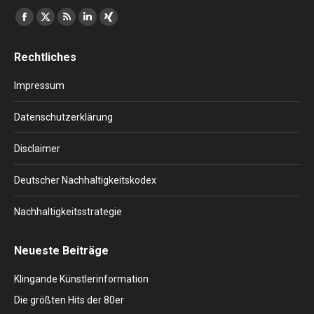
Finden Sie uns auf:
Facebook
X
RSS
Linkedin
XING
page
page
page
page
page
Rechtliches
opens
opens
opens
opens
opens
in
in
in
in
in
Impressum
new
new
new
new
new
window
window
window
window
window
Datenschutzerklärung
Disclaimer
Deutscher Nachhaltigkeitskodex
Nachhaltigkeitsstrategie
Neueste Beiträge
Klingande Künstlerinformation
Die größten Hits der 80er