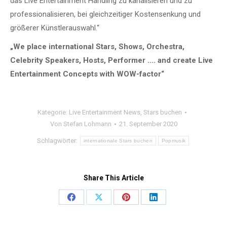
das Live Entertainment Handling zu kanalisieren und zu
professionalisieren, bei gleichzeitiger Kostensenkung und
größerer Künstlerauswahl.“
„We place international Stars, Shows, Orchestra,
Celebrity Speakers, Hosts, Performer …. and create Live
Entertainment Concepts with WOW-factor“
Kategorie:
Live Entertainment News
,
Stars buchen
Von
Stefan Lohmann
21. September 2020
Schlagwörter:
internationale Stars buchen
Popmusik
Share This Article
Share
Share
Share
Share
on
on
on
on