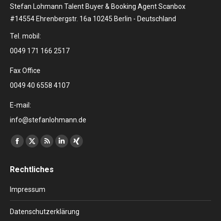
Stefan Lohmann Talent Buyer & Booking Agent Scanbox
#14554 Ehrenbergstr. 16a 10245 Berlin - Deutschland
Tel. mobil:
0049 171 166 2517
Fax Office
0049 40 6558 4107
E-mail:
info@stefanlohmann.de
Finden Sie uns auf:
Facebook
X
RSS
Linkedin
XING
page
page
page
page
page
Rechtliches
opens
opens
opens
opens
opens
in
in
in
in
in
Impressum
new
new
new
new
new
window
window
window
window
window
Datenschutzerklärung