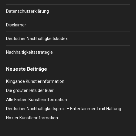
new
new
new
new
new
window
window
window
window
window
Datenschutzerklärung
Disclaimer
Deutscher Nachhaltigkeitskodex
Nachhaltigkeitsstrategie
Neueste Beiträge
Klingande Künstlerinformation
Die größten Hits der 80er
Alle Farben Künstlerinformation
Deutscher Nachhaltigkeitspreis – Entertainment mit Haltung
Hozier Künstlerinformation