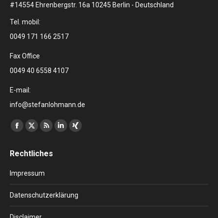
#14554 Ehrenbergstr. 16a 10245 Berlin - Deutschland
Tel. mobil:
0049 171 166 2517
Fax Office
0049 40 6558 4107
E-mail:
info@stefanlohmann.de
Finden Sie uns auf:
Facebook
X
RSS
Linkedin
XING
page
page
page
page
page
Rechtliches
opens
opens
opens
opens
opens
in
in
in
in
in
Impressum
new
new
new
new
new
window
window
window
window
window
Datenschutzerklärung
Disclaimer