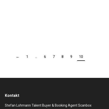
der passenden Stars und Shows – Künstlerbooking –
Keynote Speaker buchen – Artists Relations. Stars für
Events buchen: „Wer jemals in einer Veranstaltung
feststellen musste, dass der groß angekündigte
Keynote Speaker ein Langweiler…
←
1
…
6
7
8
9
10
Kontakt
Stefan Lohmann Talent Buyer & Booking Agent Scanbox