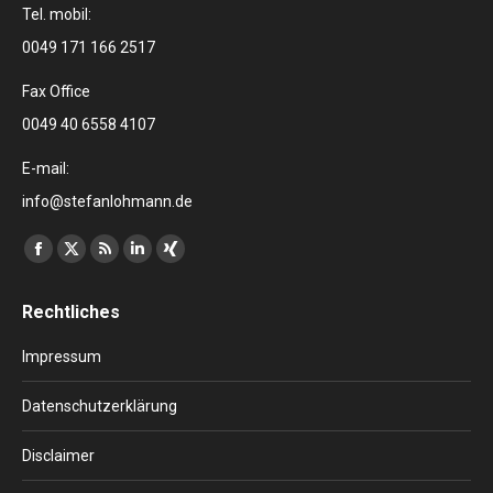
Tel. mobil:
0049 171 166 2517
Fax Office
0049 40 6558 4107
E-mail:
info@stefanlohmann.de
Finden Sie uns auf:
Facebook
X
RSS
Linkedin
XING
page
page
page
page
page
Rechtliches
opens
opens
opens
opens
opens
in
in
in
in
in
Impressum
new
new
new
new
new
window
window
window
window
window
Datenschutzerklärung
Disclaimer