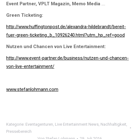
Event Partner, VPLT Magazin, Memo Media
….
Green Ticketing:
http://www.huffingtonpost.de/alexandra-hildebrandt/bereit-
fuer-green-ticketing_b_10926240.html?utm_hp_ref=good
Nutzen und Chancen von Live Entertainment:
http://www.event-partner.de/business/nutzen-und-chancen-
von-live-entertainment/
www.stefanlohmann.com
Kategorie:
Eventagenturen
,
Live Entertainment News
,
Nachhaltigkeit
,
Pressebereich
Von
Stefan Lohmann
29. Juli 2016