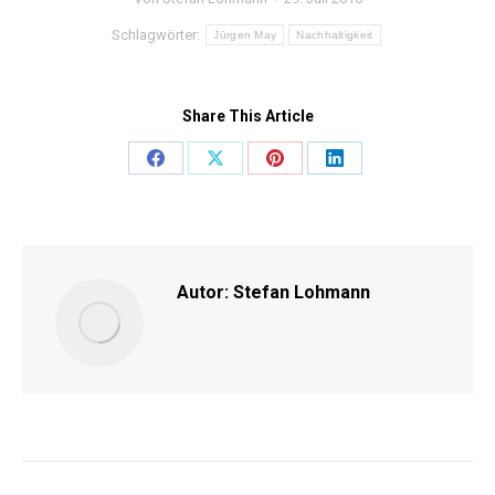
Schlagwörter:
Jürgen May
Nachhaltigkeit
Share This Article
Share
Share
Share
Share
on
on
on
on
Facebook
X
Pinterest
LinkedIn
Autor:
Stefan Lohmann
KOMMENTARNAVIGATI