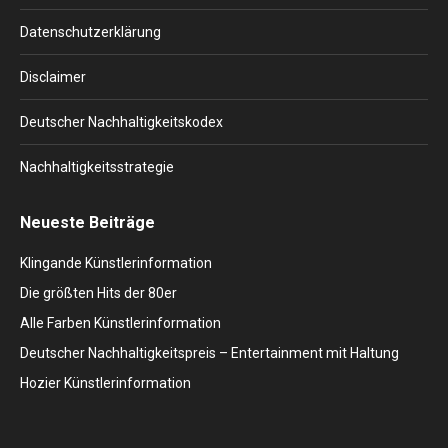
new
new
new
new
new
window
window
window
window
window
Datenschutzerklärung
Disclaimer
Deutscher Nachhaltigkeitskodex
Nachhaltigkeitsstrategie
Neueste Beiträge
Klingande Künstlerinformation
Die größten Hits der 80er
Alle Farben Künstlerinformation
Deutscher Nachhaltigkeitspreis – Entertainment mit Haltung
Hozier Künstlerinformation