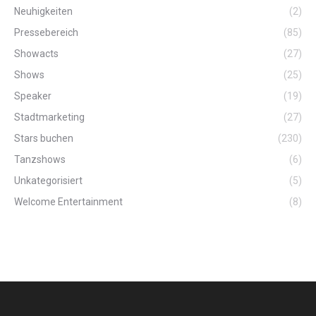
Neuhigkeiten
(2)
Pressebereich
(85)
Showacts
(27)
Shows
(25)
Speaker
(19)
Stadtmarketing
(27)
Stars buchen
(230)
Tanzshows
(6)
Unkategorisiert
(5)
Welcome Entertainment
(8)