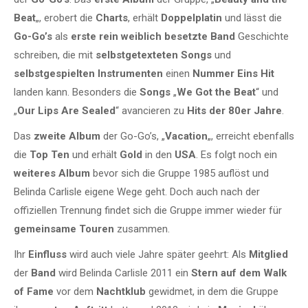
Beat
„, erobert die
Charts
, erhält
Doppelplatin
und lässt die
Go-Go’s
als
erste rein weiblich besetzte Band
Geschichte
schreiben, die mit
selbstgetexteten Songs
und
selbstgespielten Instrumenten
einen
Nummer Eins Hit
landen kann. Besonders die
Songs
„
We Got the Beat
“ und
„
Our Lips Are Sealed
“ avancieren zu
Hits der 80er Jahre
.
Das
zweite Album
der Go-Go’s, „
Vacation
„, erreicht ebenfalls
die
Top Ten
und erhält
Gold
in den
USA
. Es folgt noch ein
weiteres
Album
bevor sich die Gruppe 1985 auflöst und
Belinda Carlisle eigene Wege geht. Doch auch nach der
offiziellen Trennung findet sich die Gruppe immer wieder für
gemeinsame Touren
zusammen.
Ihr
Einfluss
wird auch viele Jahre später geehrt: Als
Mitglied
der
Band
wird Belinda Carlisle 2011 ein
Stern auf dem Walk
of Fame
vor dem
Nachtklub
gewidmet, in dem die Gruppe