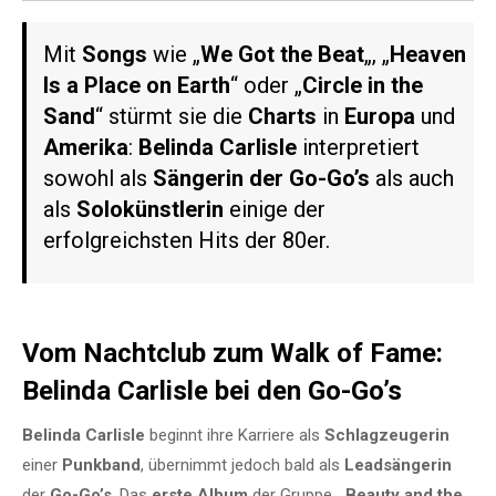
Mit
Songs
wie „
We Got the Beat
„, „
Heaven
Is a Place on Earth
“ oder „
Circle in the
Sand
“ stürmt sie die
Charts
in
Europa
und
Amerika
:
Belinda Carlisle
interpretiert
sowohl als
Sängerin der Go-Go’s
als auch
als
Solokünstlerin
einige der
erfolgreichsten Hits der 80er.
Vom Nachtclub zum Walk of Fame:
Belinda Carlisle bei den Go-Go’s
Belinda Carlisle
beginnt ihre Karriere als
Schlagzeugerin
einer
Punkband
, übernimmt jedoch bald als
Leadsängerin
der
Go-Go’s
. Das
erste Album
der Gruppe, „
Beauty and the