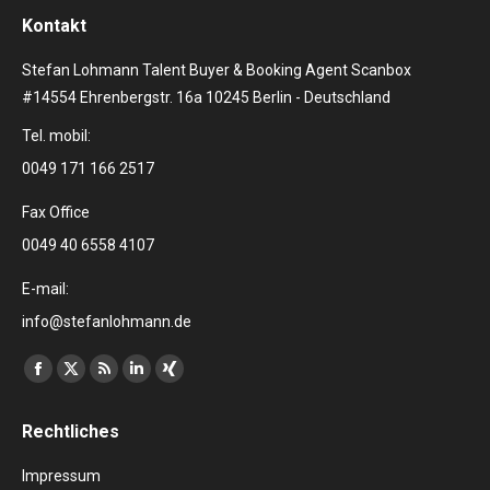
Kontakt
Stefan Lohmann Talent Buyer & Booking Agent Scanbox
#14554 Ehrenbergstr. 16a 10245 Berlin - Deutschland
Tel. mobil:
0049 171 166 2517
Fax Office
0049 40 6558 4107
E-mail:
info@stefanlohmann.de
Finden Sie uns auf:
Facebook
X
RSS
Linkedin
XING
page
page
page
page
page
Rechtliches
opens
opens
opens
opens
opens
in
in
in
in
in
Impressum