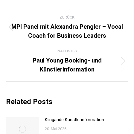
KOMMENTARNAVIGATI
ZURÜCK
MPI Panel mit Alexandra Pengler – Vocal
Vorheriger
Coach for Business Leaders
Beitrag:
NÄCHSTES
Paul Young Booking- und
Nächster
Künstlerinformation
Beitrag:
Related Posts
Klingande Künstlerinformation
20. Mai 2026