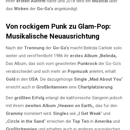
ihren
ersten Auftritt
hatte und 2018 wird ein
Musical
über
das
Wirken
der
Go-Go’s
angekündigt.
Von rockigem Punk zu Glam-Pop:
Musikalische Neuausrichtung
Nach der
Trennung
der
Go-Go’s
macht Belinda Carlisle solo
weiter und veröffentlicht 1986 ihr
erstes Album
„
Belinda
„.
Das Album, das sich vom gewohnten
Punkrock
der Go-Go’s
verabschiedet und sich mehr an
Popmusik
anlehnt, erhält
Gold
in den
USA
. Die dazugehörige
Single
„
Mad About You
“
erreicht auch in
Großbritannien
eine
Chartplatzierung
.
Den
größten Erfolg
erlangt die kalifornische Sängerin jedoch
mit ihrem
zweiten Album
„
Heaven on Earth
„, das für den
Grammy
nominiert wird.
Singles
wie „
I Get Weak
“ und
„
Circle in the Sand
“ erreichen die
Top Ten
in
Amerika
und
Großbritannien
und erhalten auch in anderen europäischen