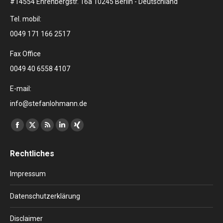
#14554 Ehrenbergstr. 16a 10245 Berlin - Deutschland
Tel. mobil:
0049 171 166 2517
Fax Office
0049 40 6558 4107
E-mail:
info@stefanlohmann.de
Finden Sie uns auf:
Facebook
X
RSS
Linkedin
XING
page
page
page
page
page
Rechtliches
opens
opens
opens
opens
opens
in
in
in
in
in
Impressum
new
new
new
new
new
window
window
window
window
window
Datenschutzerklärung
Disclaimer