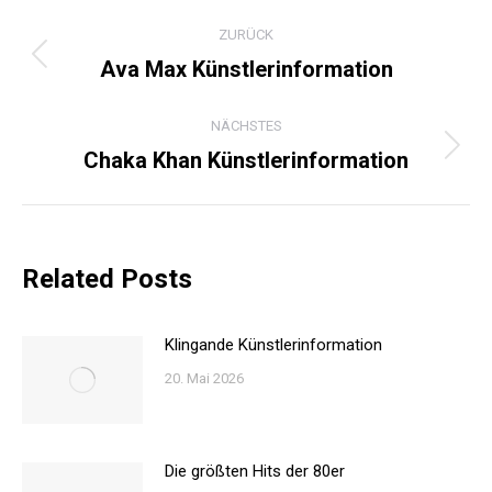
KOMMENTARNAVIGATI
ZURÜCK
Ava Max Künstlerinformation
Vorheriger
Beitrag:
NÄCHSTES
Chaka Khan Künstlerinformation
Nächster
Beitrag:
Related Posts
Klingande Künstlerinformation
20. Mai 2026
Die größten Hits der 80er