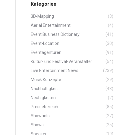
Kategorien
3D-Mapping
(3)
Aerial Entertainment
(4)
Event Business Dictionary
(41)
Event-Location
(30)
Eventagenturen
(91)
Kultur- und Festival-Veranstalter
(54)
Live Entertainment News
(239)
Musik Konzepte
(29)
e
Nachhaltigkeit
(43)
Neuhigkeiten
(2)
Pressebereich
(85)
Showacts
(27)
Shows
(25)
Speaker
(19)