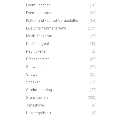
Event-Location
(30)
Eventagenturen
(91)
Kultur- und Festival-Veranstalter
(54)
Live Entertainment News
(239)
Musik Konzepte
(29)
Nachhaltigkeit
(43)
Neuhigkeiten
(2)
Pressebereich
(85)
Showacts
(27)
Shows
(25)
Speaker
(19)
Stadtmarketing
(27)
Stars buchen
(230)
Tanzshows
(6)
Unkategorisiert
(5)