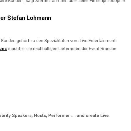
unsere Kunden“, sagt Stefan Lohmann über seine Firmenphilosophie.
ger Stefan Lohmann
unden gehört zu den Spezialitäten vom Live Entertainment
ions
macht er die nachhaltigen Lieferanten der Event Branche
ebrity Speakers, Hosts, Performer …. and create Live