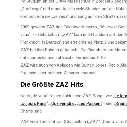
Ihr Studium an der CIAM-Musikschule in Bordeaux began
„Don Diego“ und stand täglich viele Stunden auf der Bühne 
komponierte sie „Je veux“ und sang auf den Straßen, in 
2009 gewann ZAZ den Talentwettbewerb „Réservoir Generat
veux“. Ihr Debütalbum „ZAZ“ kam in 54 Ländern auf den 
Frankreich. In Deutschland erreichte es Platz 3 und beka
ZAZ hat ihre Bühnen getauscht: Die Pianobars am Monmar
Lateinamerika und zahlreiche Fernsehauftritte.
ZAZ wird auch von Kollegen wie Quincy Jones, Pablo Albo
Ergebnis einer solchen Zusammenarbeit.
Die
Größte ZAZ Hits
Nach „Je veux“ folgen zahlreiche ZAZ-Songs wie „
Le lon
toujours Paris
“, „
Que verndra
„, „
Les Passent
“ oder „
Si jam
Charts sind.
ZAZ veröffentlicht vier Studioalben („ZAZ“, „Recto verso“,