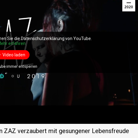
2020
ren Sie die Datenschutzerklärung von YouTube.
ren Sie die Datenschutzerklärung von YouTube.
ehr erfahren
ehr erfahren
Video laden
Video laden
ube immer entsperren
ube immer entsperren
rin ZAZ verzaubert mit gesungener Lebensfreude