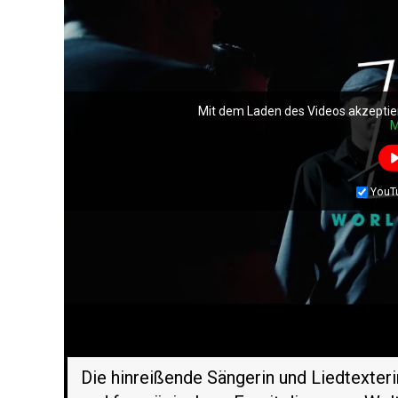
Mit dem Laden des Videos akzeptie
Mit dem Laden des Videos akzeptie
M
M
YouT
YouT
Die hinreißende Sängerin und Liedtexte