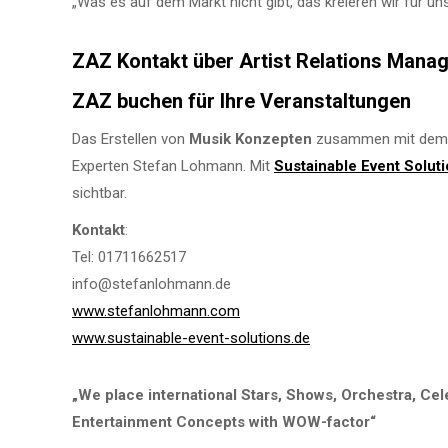
„Was es auf dem Markt nicht gibt, das kreieren wir für 
ZAZ Kontakt über Artist Relations Mana
ZAZ buchen für Ihre Veranstaltungen
Das Erstellen von
Musik Konzepten
zusammen mit dem K
Experten Stefan Lohmann. Mit
Sustainable Event Solut
sichtbar.
Kontakt
:
Tel: 01711662517
info@stefanlohmann.de
www.stefanlohmann.com
www.sustainable-event-solutions.de
„We place international Stars, Shows, Orchestra, Cel
Entertainment Concepts with WOW-factor“