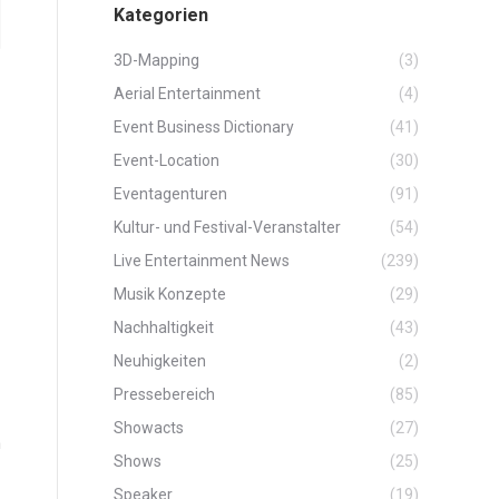
Kategorien
3D-Mapping
(3)
Aerial Entertainment
(4)
Event Business Dictionary
(41)
Event-Location
(30)
Eventagenturen
(91)
Kultur- und Festival-Veranstalter
(54)
Live Entertainment News
(239)
Musik Konzepte
(29)
Nachhaltigkeit
(43)
Neuhigkeiten
(2)
Pressebereich
(85)
Showacts
(27)
m
Shows
(25)
Speaker
(19)