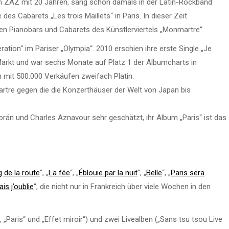
n ZAZ mit 20 Jahren, sang schon damals in der Latin-Rockband
des Cabarets „Les trois Maillets“ in Paris. In dieser Zeit
den Pianobars und Cabarets des Künstlerviertels „Monmartre“.
ion“ im Pariser „Olympia“. 2010 erschien ihre erste Single „Je
Markt und war sechs Monate auf Platz 1 der Albumcharts in
m mit 500.000 Verkäufen zweifach Platin.
tre gegen die die Konzerthäuser der Welt von Japan bis
rán und Charles Aznavour sehr geschätzt, ihr Album „Paris“ ist das
g de la route
“, „
La fée
“, „
Éblouie par la nuit
“, „
Belle
“, „
Paris sera
ais j’oublie
“, die nicht nur in Frankreich über viele Wochen in den
 „Paris“ und „Effet miroir“) und zwei Livealben („Sans tsu tsou Live