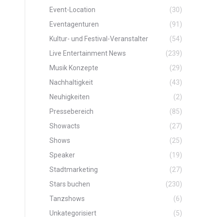
Event-Location
(30)
Eventagenturen
(91)
Kultur- und Festival-Veranstalter
(54)
Live Entertainment News
(239)
Musik Konzepte
(29)
Nachhaltigkeit
(43)
Neuhigkeiten
(2)
Pressebereich
(85)
Showacts
(27)
Shows
(25)
Speaker
(19)
Stadtmarketing
(27)
Stars buchen
(230)
Tanzshows
(6)
Unkategorisiert
(5)