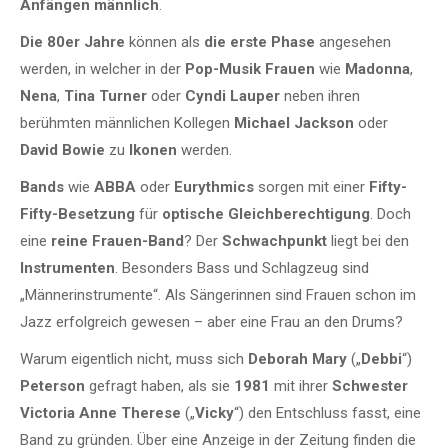
Anfängen männlich
.
Die 80er Jahre
können als
die erste Phase
angesehen
werden, in welcher in der
Pop-Musik Frauen
wie
Madonna
,
Nena
,
Tina Turner
oder
Cyndi Lauper
neben ihren
berühmten männlichen Kollegen
Michael Jackson
oder
David Bowie
zu
Ikonen
werden.
Bands
wie
ABBA
oder
Eurythmics
sorgen mit einer
Fifty-
Fifty-Besetzung
für
optische Gleichberechtigung
. Doch
eine
reine Frauen-Band
? Der
Schwachpunkt
liegt bei den
Instrumenten
. Besonders Bass und Schlagzeug sind
„Männerinstrumente“. Als Sängerinnen sind Frauen schon im
Jazz erfolgreich gewesen – aber eine Frau an den Drums?
Warum eigentlich nicht, muss sich
Deborah Mary
(„
Debbi
“)
Peterson
gefragt haben, als sie
1981
mit ihrer
Schwester
Victoria Anne Therese
(„
Vicky
“) den Entschluss fasst, eine
Band zu gründen. Über eine Anzeige in der Zeitung finden die