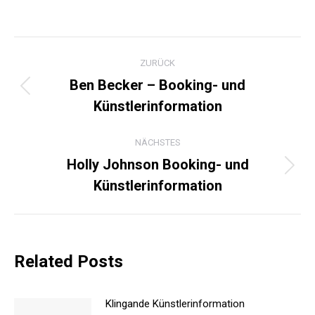
KOMMENTARNAVIGATI
ZURÜCK
Ben Becker – Booking- und
Vorheriger
Künstlerinformation
Beitrag:
NÄCHSTES
Holly Johnson Booking- und
Nächster
Künstlerinformation
Beitrag:
Related Posts
Klingande Künstlerinformation