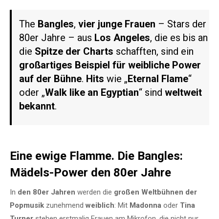
The
Bangles
,
vier junge Frauen
– Stars der
80er Jahre – aus
Los Angeles
, die es bis an
die
Spitze
der Charts
schafften, sind ein
großartiges Beispiel für weibliche Power
auf der Bühne
.
Hits
wie „
Eternal Flame
“
oder „
Walk like an Egyptian
“ sind
weltweit
bekannt
.
Eine ewige Flamme. Die Bangles:
Mädels-Power den 80er Jahre
In
den
80er Jahren
werden die
großen Weltbühnen der
Popmusik
zunehmend
weiblich
: Mit
Madonna
oder
Tina
Turner
stehen erstmalig Frauen am Mikrofon, die nicht nur