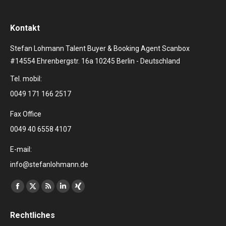
Kontakt
Stefan Lohmann Talent Buyer & Booking Agent Scanbox
#14554 Ehrenbergstr. 16a 10245 Berlin - Deutschland
Tel. mobil:
0049 171 166 2517
Fax Office
0049 40 6558 4107
E-mail:
info@stefanlohmann.de
Finden Sie uns auf:
Facebook
X
RSS
Linkedin
XING
page
page
page
page
page
Rechtliches
opens
opens
opens
opens
opens