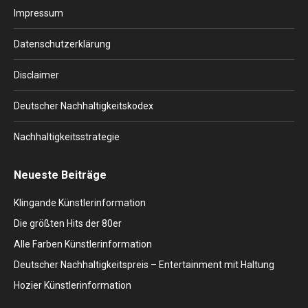
in
in
in
in
in
Impressum
new
new
new
new
new
window
window
window
window
window
Datenschutzerklärung
Disclaimer
Deutscher Nachhaltigkeitskodex
Nachhaltigkeitsstrategie
Neueste Beiträge
Klingande Künstlerinformation
Die größten Hits der 80er
Alle Farben Künstlerinformation
Deutscher Nachhaltigkeitspreis – Entertainment mit Haltung
Hozier Künstlerinformation