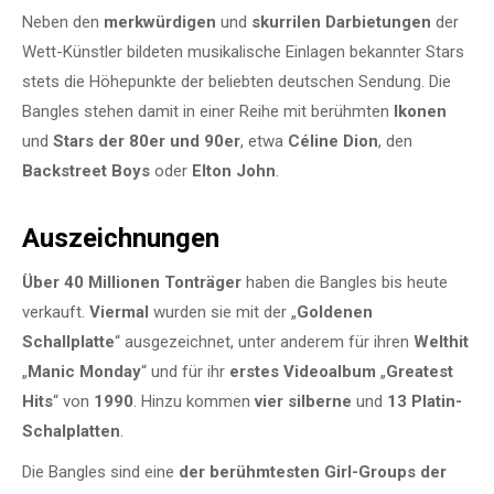
Neben den
merkwürdigen
und
skurrilen Darbietungen
der
Wett-Künstler bildeten musikalische Einlagen bekannter Stars
stets die Höhepunkte der beliebten deutschen Sendung. Die
Bangles stehen damit in einer Reihe mit berühmten
Ikonen
und
Stars der 80er
und 90er
, etwa
Céline Dion
, den
Backstreet Boys
oder
Elton John
.
Auszeichnungen
Über 40 Millionen Tonträger
haben die Bangles bis heute
verkauft.
Vier
m
al
wurden sie mit der „
Goldenen
Schallplatte
“ ausgezeichnet, unter anderem für ihren
Welthit
„
Manic Monday
“ und für ihr
erstes Videoalbum
„
Greatest
Hits
“ von
1990
. Hinzu kommen
vier silberne
und
13
Platin-
Schalplatten
.
Die Bangles sind eine
der berühmtesten Girl-Groups der