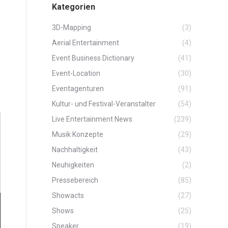
Kategorien
3D-Mapping
(3)
Aerial Entertainment
(4)
Event Business Dictionary
(41)
Event-Location
(30)
Eventagenturen
(91)
Kultur- und Festival-Veranstalter
(54)
Live Entertainment News
(239)
Musik Konzepte
(29)
Nachhaltigkeit
(43)
Neuhigkeiten
(2)
Pressebereich
(85)
Showacts
(27)
Shows
(25)
Speaker
(19)