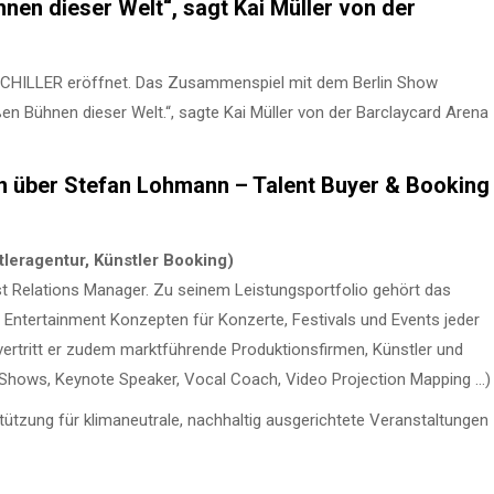
hnen dieser Welt“, sagt Kai Müller von der
SCHILLER eröffnet. Das Zusammenspiel mit dem Berlin Show
ßen Bühnen dieser Welt.“, sagte Kai Müller von der Barclaycard Arena
hen über Stefan Lohmann – Talent Buyer & Booking
leragentur, Künstler Booking)
t Relations Manager. Zu seinem Leistungsportfolio gehört das
 Entertainment Konzepten für Konzerte, Festivals und Events jeder
ertritt er zudem marktführende Produktionsfirmen, Künstler und
n Shows, Keynote Speaker, Vocal Coach, Video Projection Mapping …)
ützung für klimaneutrale, nachhaltig ausgerichtete Veranstaltungen