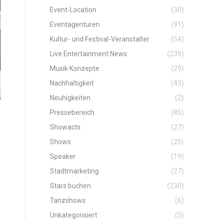
Event-Location
(30)
Eventagenturen
(91)
Kultur- und Festival-Veranstalter
(54)
Live Entertainment News
(239)
Musik Konzepte
(29)
Nachhaltigkeit
(43)
Neuhigkeiten
(2)
Pressebereich
(85)
Showacts
(27)
Shows
(25)
Speaker
(19)
Stadtmarketing
(27)
Stars buchen
(230)
Tanzshows
(6)
Unkategorisiert
(5)