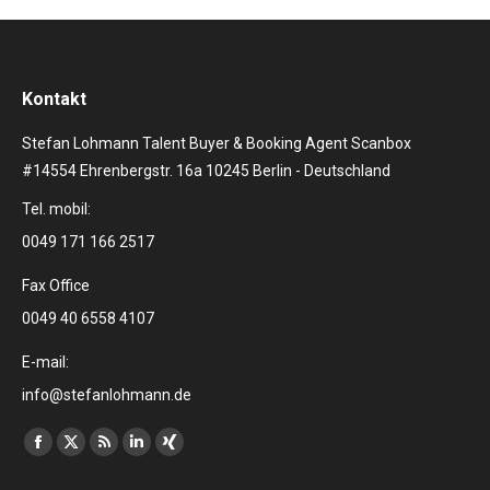
Kontakt
Stefan Lohmann Talent Buyer & Booking Agent Scanbox
#14554 Ehrenbergstr. 16a 10245 Berlin - Deutschland
Tel. mobil:
0049 171 166 2517
Fax Office
0049 40 6558 4107
E-mail:
info@stefanlohmann.de
Finden Sie uns auf:
Facebook
X
RSS
Linkedin
XING
page
page
page
page
page