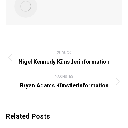
KOMMENTARNAVIGATI
ZURÜCK
Nigel Kennedy Künstlerinformation
Vorheriger
Beitrag:
NÄCHSTES
Bryan Adams Künstlerinformation
Nächster
Beitrag:
Related Posts