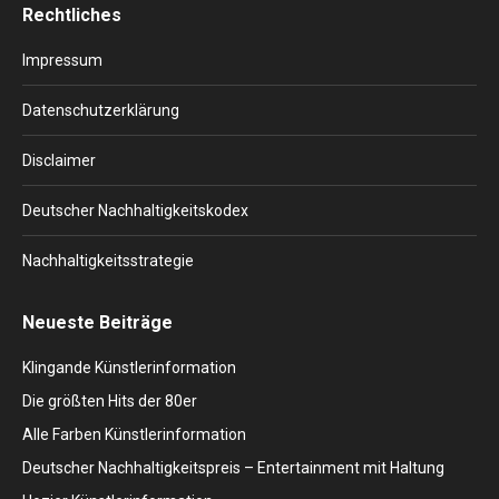
Rechtliches
opens
opens
opens
opens
opens
in
in
in
in
in
Impressum
new
new
new
new
new
window
window
window
window
window
Datenschutzerklärung
Disclaimer
Deutscher Nachhaltigkeitskodex
Nachhaltigkeitsstrategie
Neueste Beiträge
Klingande Künstlerinformation
Die größten Hits der 80er
Alle Farben Künstlerinformation
Deutscher Nachhaltigkeitspreis – Entertainment mit Haltung