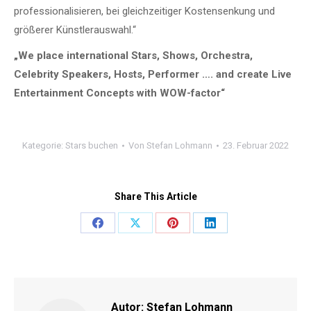
professionalisieren, bei gleichzeitiger Kostensenkung und
größerer Künstlerauswahl.“
„We place international Stars, Shows, Orchestra,
Celebrity Speakers, Hosts, Performer …. and create Live
Entertainment Concepts with WOW-factor“
Kategorie:
Stars buchen
Von
Stefan Lohmann
23. Februar 2022
Share This Article
Share
Share
Share
Share
on
on
on
on
Facebook
X
Pinterest
LinkedIn
Autor:
Stefan Lohmann