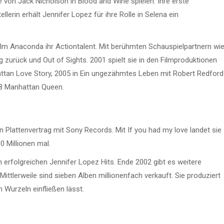
te von Jack Nicholson in Blood and Wine spielen. Ihre erste
lerin erhält Jennifer Lopez für ihre Rolle in Selena ein
ilm Anaconda ihr Actiontalent. Mit berühmten Schauspielpartnern wi
zurück und Out of Sights. 2001 spielt sie in den Filmproduktionen
attan Love Story, 2005 in Ein ungezähmtes Leben mit Robert Redford
18 Manhattan Queen.
en Plattenvertrag mit Sony Records. Mit If you had my love landet sie
0 Millionen mal.
n erfolgreichen Jennifer Lopez Hits. Ende 2002 gibt es weitere
tlerweile sind sieben Alben millionenfach verkauft. Sie produziert
 Wurzeln einfließen lässt.