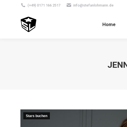
(+49) 0171 166 2517
info@stefanlohmann.de
Home
JENN
Stars buchen