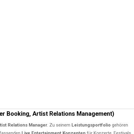
er Booking, Artist Relations Management)
tist Relations Manager
. Zu seinem
Leistungsportfolio
gehören
umfassenden
Live Entertainment Konzepten
für Konzerte, Festivals