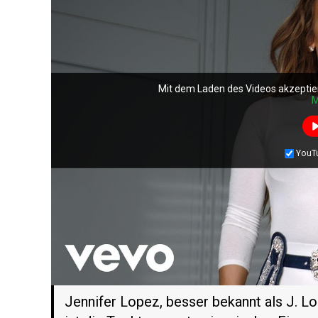
Mit dem Laden des Videos akzeptieren Sie die Datensc
von YouTube.
Mehr erfahren
Mit dem Laden des Videos akzeptie
Video laden
M
YouTube immer entsperren
YouT
Jennifer Lopez, besser bekannt als J. L