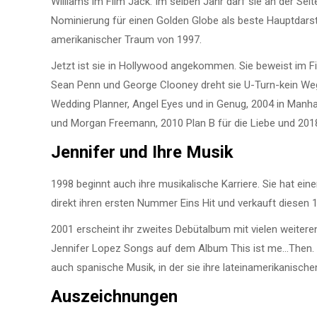
Williams im Film Jack. Im selben Jahr darf sie an der Sei
Nominierung für einen Golden Globe als beste Hauptdarstel
amerikanischer Traum von 1997.
Jetzt ist sie in Hollywood angekommen. Sie beweist im F
Sean Penn und George Clooney dreht sie U-Turn-kein Weg 
Wedding Planner, Angel Eyes und in Genug, 2004 in Manh
und Morgan Freemann, 2010 Plan B für die Liebe und 20
Jennifer
und
Ihre
Musik
1998 beginnt auch ihre musikalische Karriere. Sie hat ein
direkt ihren ersten Nummer Eins Hit und verkauft diesen 1
2001 erscheint ihr zweites Debütalbum mit vielen weitere
Jennifer Lopez Songs auf dem Album This ist me…Then. Mit
auch spanische Musik, in der sie ihre lateinamerikanischen
Auszeichnungen