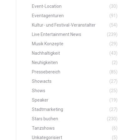
Event-Location
(30)
Eventagenturen
(91)
Kultur- und Festival-Veranstalter
(54)
Live Entertainment News
(239)
Musik Konzepte
(29)
Nachhaltigkeit
(43)
Neuhigkeiten
(2)
Pressebereich
(85)
Showacts
(27)
Shows
(25)
Speaker
(19)
Stadtmarketing
(27)
Stars buchen
(230)
Tanzshows
(6)
Unkategorisiert
(5)