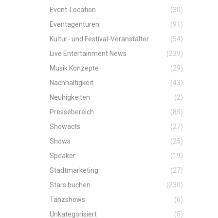
Event-Location
(30)
Eventagenturen
(91)
Kultur- und Festival-Veranstalter
(54)
Live Entertainment News
(239)
Musik Konzepte
(29)
Nachhaltigkeit
(43)
Neuhigkeiten
(2)
Pressebereich
(85)
Showacts
(27)
Shows
(25)
Speaker
(19)
Stadtmarketing
(27)
Stars buchen
(230)
Tanzshows
(6)
Unkategorisiert
(5)