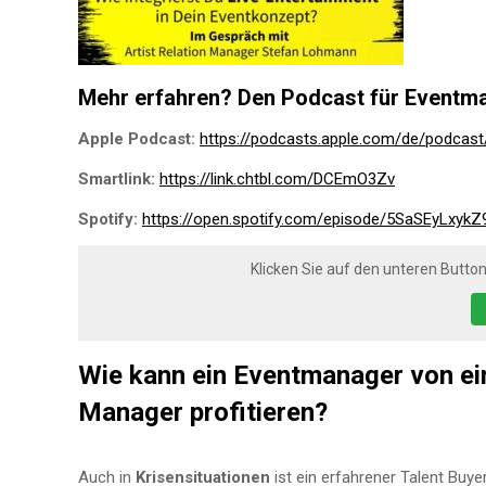
Mehr erfahren? Den Podcast für Eventman
Apple Podcast:
https://podcasts.apple.com/de/podca
Smartlink:
https://link.chtbl.com/DCEmO3Zv
Spotify:
https://open.spotify.com/episode/5SaSEyLx
Klicken Sie auf den unteren Button
Wie kann ein Eventmanager von ein
Manager profitieren?
Auch in
Krisensituationen
ist ein erfahrener Talent Buye