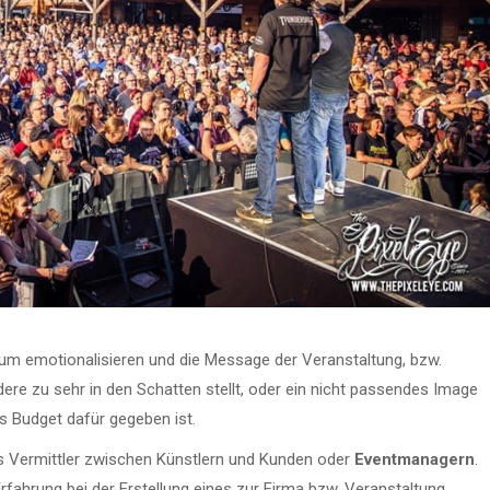
kum emotionalisieren und die Message der Veranstaltung, bzw.
dere zu sehr in den Schatten stellt, oder ein nicht passendes Image
as Budget dafür gegeben ist.
als Vermittler zwischen Künstlern und Kunden oder
Eventmanagern
.
rfahrung bei der Erstellung eines zur Firma bzw. Veranstaltung