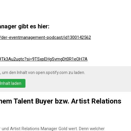
ager gibt es hier:
st/der-eventmanagement-podcast/id1300142562
ykZ9Tk3Au2uqtc?si=9TSxpEHgSvmgDt0R1eOH7A
, um den Inhalt von open.spotify.com zu laden.
Inhalt laden
em Talent Buyer bzw. Artist Relations
r und Artist Relations Manager Gold wert. Denn welcher