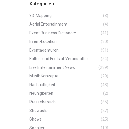
Kategorien
3D-Mapping
(3)
Aerial Entertainment
(4)
Event Business Dictionary
(41)
Event-Location
(30)
Eventagenturen
(91)
Kultur- und Festival-Veranstalter
(54)
Live Entertainment News
(239)
Musik Konzepte
(29)
Nachhaltigkeit
(43)
Neuhigkeiten
(2)
Pressebereich
(85)
Showacts
(27)
Shows
(25)
Speaker
(19)