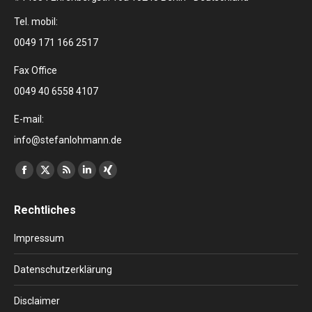
Tel. mobil:
0049 171 166 2517
Fax Office
0049 40 6558 4107
E-mail:
info@stefanlohmann.de
Finden Sie uns auf:
Facebook
X
RSS
Linkedin
XING
page
page
page
page
page
Rechtliches
opens
opens
opens
opens
opens
in
in
in
in
in
Impressum
new
new
new
new
new
window
window
window
window
window
Datenschutzerklärung
Disclaimer