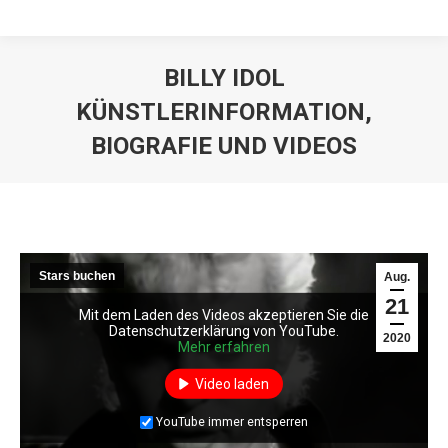
BILLY IDOL
KÜNSTLERINFORMATION,
BIOGRAFIE UND VIDEOS
Stars buchen
Aug.
21
Mit dem Laden des Videos akzeptieren Sie die
Mit dem Laden des Videos akzeptieren Sie die
Mit dem Laden des Videos akzeptieren Sie die
Datenschutzerklärung von YouTube.
Datenschutzerklärung von YouTube.
Datenschutzerklärung von YouTube.
2020
Mehr erfahren
Mehr erfahren
Mehr erfahren
Video laden
Video laden
Video laden
YouTube immer entsperren
YouTube immer entsperren
YouTube immer entsperren