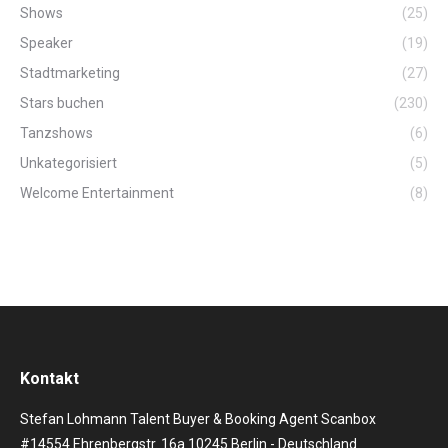
Shows
(25)
Speaker
(19)
Stadtmarketing
(27)
Stars buchen
(230)
Tanzshows
(6)
Unkategorisiert
(5)
Welcome Entertainment
(8)
Kontakt
Stefan Lohmann Talent Buyer & Booking Agent Scanbox
#14554 Ehrenbergstr. 16a 10245 Berlin - Deutschland