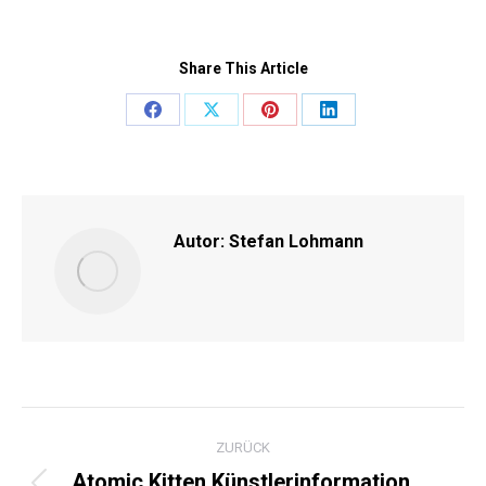
Share This Article
Share
Share
Share
Share
on
on
on
on
Facebook
X
Pinterest
LinkedIn
Autor:
Stefan Lohmann
KOMMENTARNAVIGATI
ZURÜCK
Atomic Kitten Künstlerinformation,