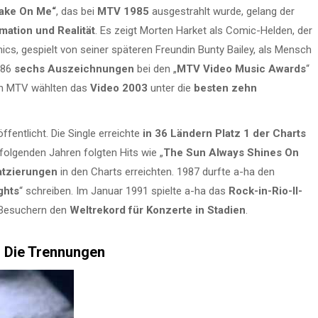
ake On Me“
, das bei
MTV 1985
ausgestrahlt wurde, gelang der
mation und Realität
. Es zeigt Morten Harket als Comic-Helden, der
ics, gespielt von seiner späteren Freundin Bunty Bailey, als Mensch
986
sechs Auszeichnungen
bei den „
MTV Video Music Awards
“
on MTV wählten das
Video 2003
unter die
besten zehn
ffentlicht. Die Single erreichte
in 36 Ländern
Platz 1 der Charts
 folgenden Jahren folgten Hits wie „
The Sun Always Shines On
atzierungen
in den Charts erreichten. 1987 durfte a-ha den
ghts
“ schreiben. Im Januar 1991 spielte a-ha das
Rock-in-Rio-II-
 Besuchern den
Weltrekord für Konzerte in Stadien
.
– Die Trennungen