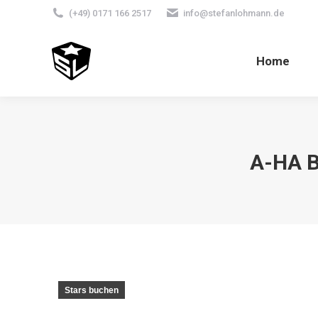
(+49) 0171 166 2517
info@stefanlohmann.de
Home
A-HA 
Stars buchen