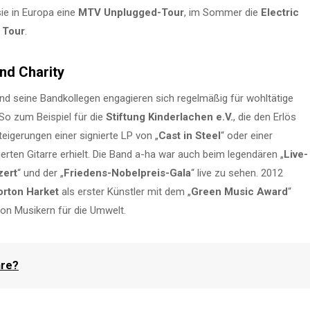
sie in Europa eine
MTV Unplugged-Tour
, im Sommer die
Electric
 Tour
.
nd Charity
nd seine Bandkollegen engagieren sich regelmäßig für wohltätige
So zum Beispiel für die
Stiftung Kinderlachen e.V.
, die den Erlös
eigerungen einer signierte LP von „
Cast in Steel
“ oder einer
erten Gitarre erhielt. Die Band a-ha war auch beim legendären „
Live-
zert
“ und der „
Friedens-Nobelpreis-Gala
“ live zu sehen. 2012
rton Harket
als erster Künstler mit dem „
Green Music Award
“
von Musikern für die Umwelt.
hre?