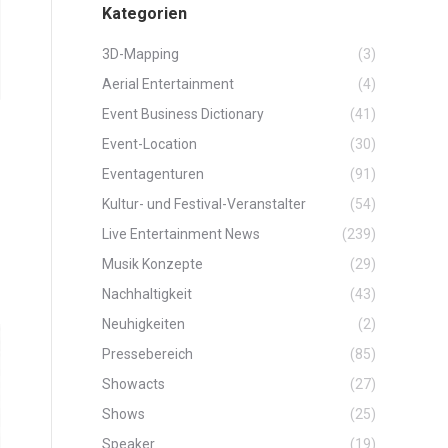
Kategorien
3D-Mapping
(3)
Aerial Entertainment
(4)
Event Business Dictionary
(41)
Event-Location
(30)
Eventagenturen
(91)
Kultur- und Festival-Veranstalter
(54)
Live Entertainment News
(239)
Musik Konzepte
(29)
Nachhaltigkeit
(43)
Neuhigkeiten
(2)
Pressebereich
(85)
Showacts
(27)
Shows
(25)
Speaker
(19)