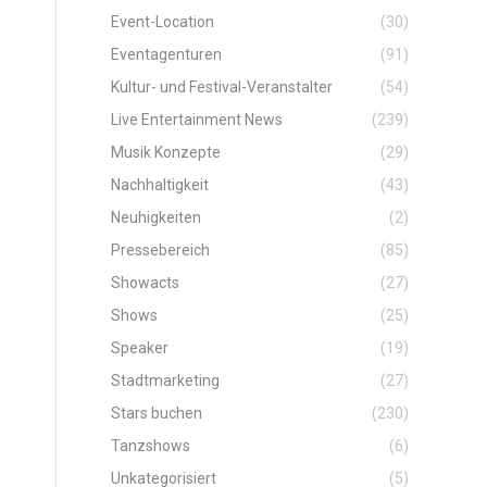
Event-Location
(30)
Eventagenturen
(91)
Kultur- und Festival-Veranstalter
(54)
Live Entertainment News
(239)
Musik Konzepte
(29)
Nachhaltigkeit
(43)
Neuhigkeiten
(2)
Pressebereich
(85)
Showacts
(27)
Shows
(25)
Speaker
(19)
Stadtmarketing
(27)
Stars buchen
(230)
Tanzshows
(6)
Unkategorisiert
(5)