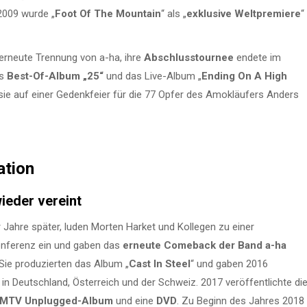
 2009 wurde „
Foot Of The Mountain
“ als „
exklusive Weltpremiere
“
e erneute Trennung von a-ha, ihre
Abschlusstournee
endete im
as
Best-Of-Album „25“
und das Live-Album „
Ending On A High
sie auf einer Gedenkfeier für die 77 Opfer des Amokläufers Anders
ation
ieder vereint
r Jahre später, luden Morten Harket und Kollegen zu einer
nferenz ein und gaben das
erneute Comeback der Band a-ha
Sie produzierten das Album „
Cast In Steel
“ und gaben 2016
in Deutschland, Österreich und der Schweiz. 2017 veröffentlichte di
MTV Unplugged-Album
und eine
DVD
. Zu Beginn des Jahres 2018