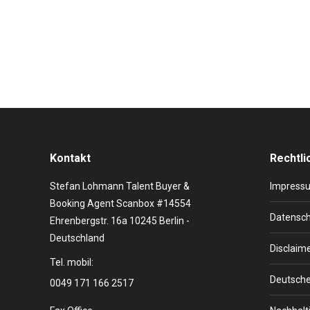
A-ha, die norwegische Band rund um den charismatisc
Band hat seit ihrer Gründung im Jahr 1982 zehn Studi
Kontakt
Rechtli
Stefan Lohmann Talent Buyer &
Impress
Booking Agent Scanbox #14554
Datensch
Ehrenbergstr. 16a 10245 Berlin -
Deutschland
Disclaim
Tel. mobil:
Deutsche
0049 171 166 2517