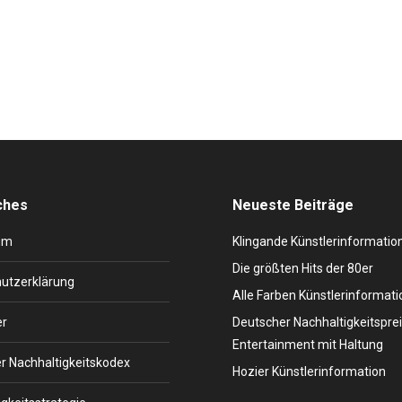
hen Sänger Morten Harket und mit dem typischen Sound er 80er, bege
oalben veröffentlicht und mehr als 80 Millionen Tonträger verkauft. 
ches
Neueste Beiträge
um
Klingande Künstlerinformatio
Die größten Hits der 80er
utzerklärung
Alle Farben Künstlerinformati
er
Deutscher Nachhaltigkeitsprei
Entertainment mit Haltung
r Nachhaltigkeitskodex
Hozier Künstlerinformation