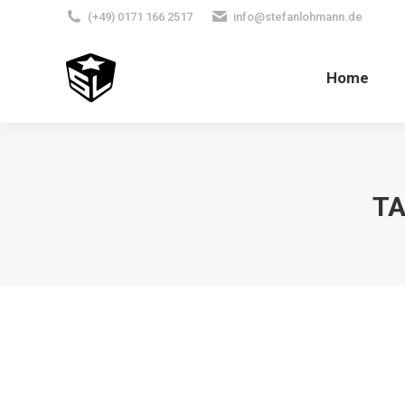
(+49) 0171 166 2517
info@stefanlohmann.de
Home
TA
Madonna – who are the artists who ha