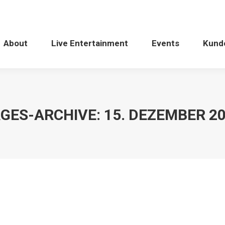
About
Live Entertainment
Events
Kund
GES-ARCHIVE:
15. DEZEMBER 2
ve something to say?