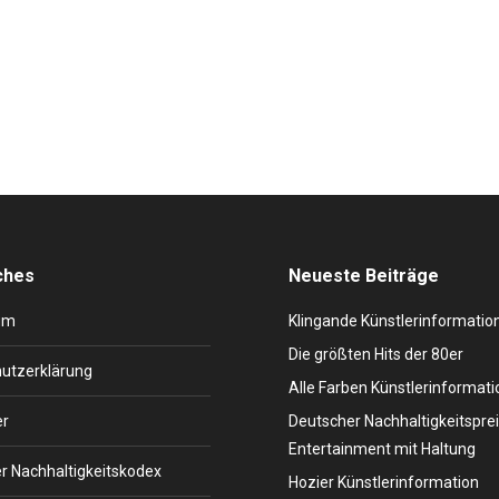
hen
Von
Stefan Lohmann
15. Dezember 2016
. And in fact Madonna is an artist who has something to say. Bill
dedication to philanthropic causes, Madonna is an inspiration to hundr
ches
Neueste Beiträge
um
Klingande Künstlerinformatio
Die größten Hits der 80er
utzerklärung
Alle Farben Künstlerinformati
er
Deutscher Nachhaltigkeitsprei
Entertainment mit Haltung
r Nachhaltigkeitskodex
Hozier Künstlerinformation