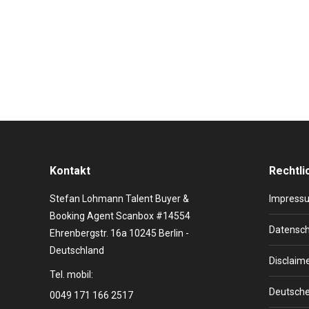
Live Entertainment News
,
Nachhaltigkeit
,
Speaker
,
Stars buc
Madonna crowned Billboard’s 2016 Woman of the Year
“With her creative vision, relentless innovation, and 
Kontakt
Rechtli
Stefan Lohmann Talent Buyer &
Impress
Booking Agent Scanbox #14554
Datensch
Ehrenbergstr. 16a 10245 Berlin -
Deutschland
Disclaim
Tel. mobil:
Deutsche
0049 171 166 2517