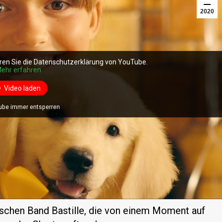
2020
ren Sie die Datenschutzerklärung von YouTube.
ren Sie die Datenschutzerklärung von YouTube.
ren Sie die Datenschutzerklärung von YouTube.
ehr erfahren
ehr erfahren
ehr erfahren
Video laden
Video laden
Video laden
ube immer entsperren
ube immer entsperren
ube immer entsperren
itischen Band Bastille, die von einem Moment auf