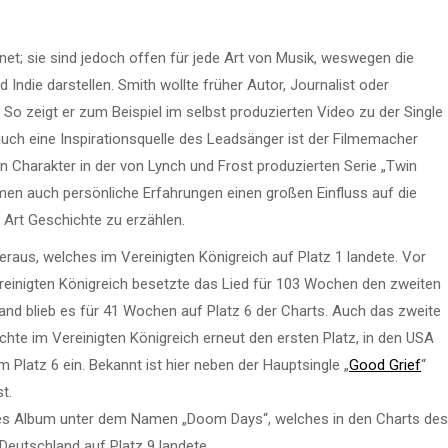
t; sie sind jedoch offen für jede Art von Musik, weswegen die
 Indie darstellen. Smith wollte früher Autor, Journalist oder
 So zeigt er zum Beispiel im selbst produzierten Video zu der Single
 auch eine Inspirationsquelle des Leadsänger ist der Filmemacher
in Charakter in der von Lynch und Frost produzierten Serie „Twin
en auch persönliche Erfahrungen einen großen Einfluss auf die
 Art Geschichte zu erzählen.
eraus, welches im Vereinigten Königreich auf Platz 1 landete. Vor
reinigten Königreich besetzte das Lied für 103 Wochen den zweiten
hland blieb es für 41 Wochen auf Platz 6 der Charts. Auch das zweite
chte im Vereinigten Königreich erneut den ersten Platz, in den USA
Platz 6 ein. Bekannt ist hier neben der Hauptsingle „
Good Grief
“
t.
rittes Album unter dem Namen „Doom Days“, welches in den Charts des
Deutschland auf Platz 9 landete.