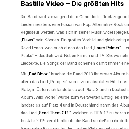
Bastille Video – Die größten Hits
Die Band wird vorwiegend dem Genre Indie-Rock zugeordne
Lieder meistens eine Fusion von Pop, Alternative Rock und
Regisseur werden, was sich in seiner Musik widerspiegelt.
„
Flaws
“ sein Können. Ein großes Vorbild und gleichzeitig
David Lynch, was auch durch das Lied „
Laura Palmer
“ – e
Peaks“ – deutlich wird. Neben Filmen und TV-Shows nehm
Liedtexte. Die Songs der Band scheinen damit immer eine
Mit „
Bad Blood
“ brachte die Band 2013 ihr erstes Album h
allem das Lied „Pompeii“ wurde zum absoluten Hit: Im Ve
Platz, in Österreich landete es auf Platz 3 und in Deutsc
Album „Wild World“ wurde zum weltweiten Erfolg; es errei
landete es auf Platz 4 und in Deutschland nahm das Album 
das Lied „
Send Them Off!
“, welches in FIFA 17 zu hören is
Im Jahr 2019 veröffentlichte die Band schließlich ihr d
Vereinigten Königreichs den vierten Platz einnahm und in 