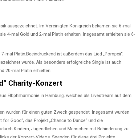
Musik ausgezeichnet. Im Vereinigten Königreich bekamen sie 6-mal
sie 4-mal Gold und 2-mal Platin erhalten. Insgesamt erhielten sie 6-
7-mal Platin.Beeindruckend ist außerdem das Lied „Pompeii“,
ezeichnet wurde. Als besonders erfolgreiche Single ist auch
d 20-mal Platin erhielten.
d“ Charity-Konzert
aus Elbphilharmonie in Hamburg, welches als Livestream auf dem
hmen wurden für einen guten Zweck gespendet. Insgesamt wurden
t for Good“, das Projekt „Chance to Dance“ und die
dadurch Kindern, Jugendlichen und Menschen mit Behinderung zu
licks der Konzert-Videos, Spenden für diese drei Projekte