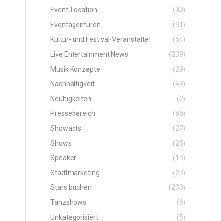
Event-Location
(30)
Eventagenturen
(91)
Kultur- und Festival-Veranstalter
(54)
Live Entertainment News
(239)
Musik Konzepte
(29)
Nachhaltigkeit
(43)
Neuhigkeiten
(2)
Pressebereich
(85)
Showacts
(27)
Shows
(25)
Speaker
(19)
Stadtmarketing
(27)
Stars buchen
(230)
Tanzshows
(6)
Unkategorisiert
(5)