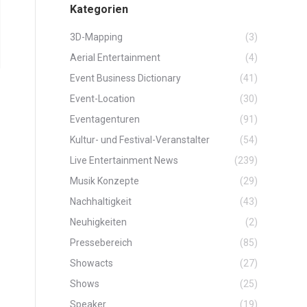
Kategorien
3D-Mapping
(3)
Aerial Entertainment
(4)
Event Business Dictionary
(41)
Event-Location
(30)
Eventagenturen
(91)
Kultur- und Festival-Veranstalter
(54)
Live Entertainment News
(239)
Musik Konzepte
(29)
Nachhaltigkeit
(43)
Neuhigkeiten
(2)
Pressebereich
(85)
Showacts
(27)
Shows
(25)
Speaker
(19)