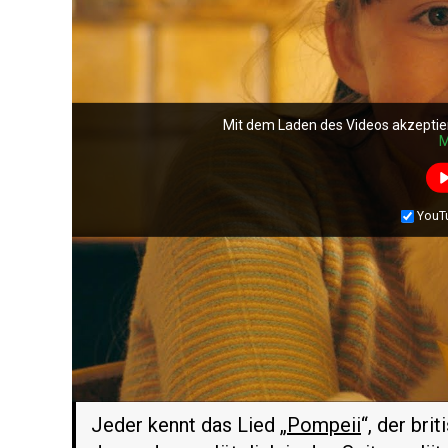
Mit dem Laden des Videos akzeptie
Mit dem Laden des Videos akzeptie
Mit dem Laden des Videos akzeptie
M
M
M
YouT
YouT
YouT
Jeder kennt das Lied „
Pompeii
“, der br