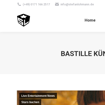
(+49) 0171 166 2517
info@stefanlohmann.de
Home
BASTILLE KÜ
Live Entertainment News
Stars buchen