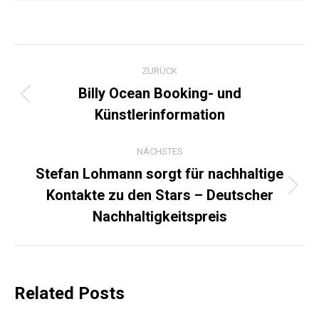
KOMMENTARNAVIGATI
ZURÜCK
Billy Ocean Booking- und
Vorheriger
Künstlerinformation
Beitrag:
NÄCHSTES
Stefan Lohmann sorgt für nachhaltige
Kontakte zu den Stars – Deutscher
Nächster
Beitrag:
Nachhaltigkeitspreis
Related Posts