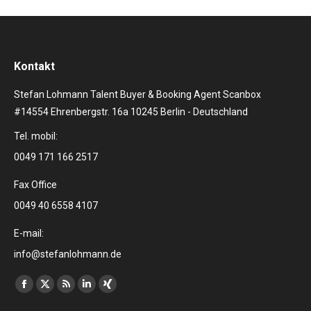
Kontakt
Stefan Lohmann Talent Buyer & Booking Agent Scanbox
#14554 Ehrenbergstr. 16a 10245 Berlin - Deutschland
Tel. mobil:
0049 171 166 2517
Fax Office
0049 40 6558 4107
E-mail:
info@stefanlohmann.de
Finden Sie uns auf:
Facebook
X
RSS
Linkedin
XING
page
page
page
page
page