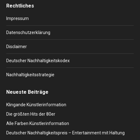
Rechtliches
opens
opens
opens
opens
opens
in
in
in
in
in
Impressum
new
new
new
new
new
window
window
window
window
window
Datenschutzerklärung
Disclaimer
Deutscher Nachhaltigkeitskodex
Nachhaltigkeitsstrategie
Neueste Beiträge
Klingande Künstlerinformation
Die größten Hits der 80er
Alle Farben Künstlerinformation
Deutscher Nachhaltigkeitspreis – Entertainment mit Haltung