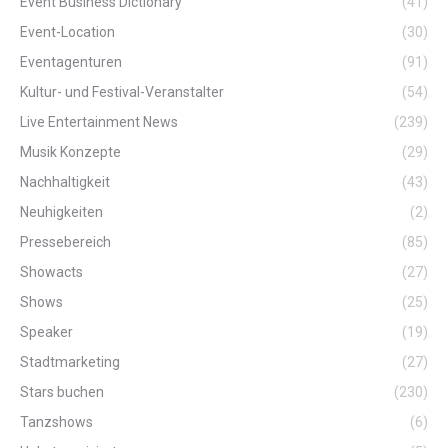
Event Business Dictionary
(41)
Event-Location
(30)
Eventagenturen
(91)
Kultur- und Festival-Veranstalter
(54)
Live Entertainment News
(239)
Musik Konzepte
(29)
Nachhaltigkeit
(43)
Neuhigkeiten
(2)
Pressebereich
(85)
Showacts
(27)
Shows
(25)
Speaker
(19)
Stadtmarketing
(27)
Stars buchen
(230)
Tanzshows
(6)