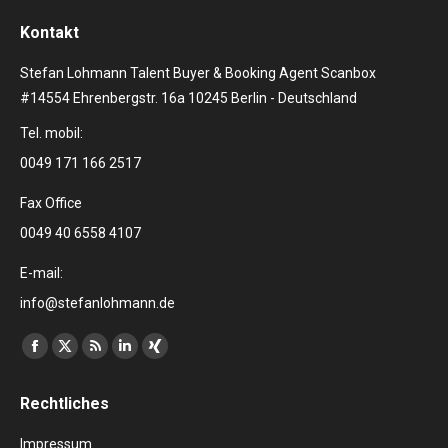
Kontakt
Stefan Lohmann Talent Buyer & Booking Agent Scanbox
#14554 Ehrenbergstr. 16a 10245 Berlin - Deutschland
Tel. mobil:
0049 171 166 2517
Fax Office
0049 40 6558 4107
E-mail:
info@stefanlohmann.de
Finden Sie uns auf:
Facebook
X
RSS
Linkedin
XING
page
page
page
page
page
Rechtliches
opens
opens
opens
opens
opens
in
in
in
in
in
Impressum