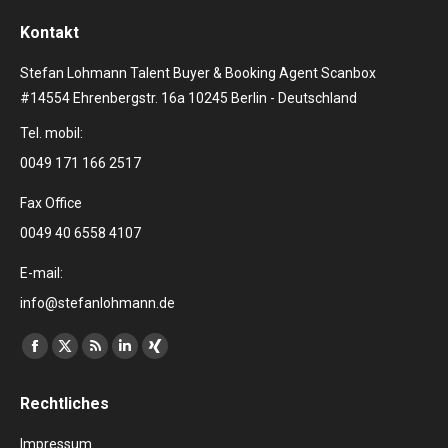
Kontakt
Stefan Lohmann Talent Buyer & Booking Agent Scanbox
#14554 Ehrenbergstr. 16a 10245 Berlin - Deutschland
Tel. mobil:
0049 171 166 2517
Fax Office
0049 40 6558 4107
E-mail:
info@stefanlohmann.de
Finden Sie uns auf:
Facebook
X
RSS
Linkedin
XING
page
page
page
page
page
Rechtliches
opens
opens
opens
opens
opens
in
in
in
in
in
Impressum