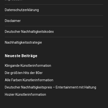
new
new
new
new
new
window
window
window
window
window
Datenschutzerklärung
Disclaimer
Deutscher Nachhaltigkeitskodex
Nachhaltigkeitsstrategie
Neueste Beiträge
Klingande Künstlerinformation
Die größten Hits der 80er
Alle Farben Künstlerinformation
Deutscher Nachhaltigkeitspreis – Entertainment mit Haltung
Hozier Künstlerinformation