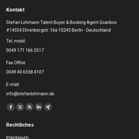
Kontakt
Stefan Lohmann Talent Buyer & Booking Agent Scanbox
#14554 Ehrenbergstr. 16a 10245 Berlin - Deutschland
Tel. mobil:
0049 171 166 2517
Fax Office
0049 40 6558 4107
E-mail:
info@stefanlohmann.de
Finden Sie uns auf:
Facebook
X
RSS
Linkedin
XING
page
page
page
page
page
Rechtliches
opens
opens
opens
opens
opens
in
in
in
in
in
Impressum