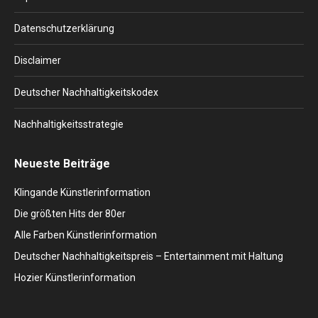
new
new
new
new
new
window
window
window
window
window
Datenschutzerklärung
Disclaimer
Deutscher Nachhaltigkeitskodex
Nachhaltigkeitsstrategie
Neueste Beiträge
Klingande Künstlerinformation
Die größten Hits der 80er
Alle Farben Künstlerinformation
Deutscher Nachhaltigkeitspreis – Entertainment mit Haltung
Hozier Künstlerinformation