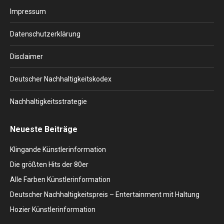
in
in
in
in
in
Impressum
new
new
new
new
new
window
window
window
window
window
Datenschutzerklärung
Disclaimer
Deutscher Nachhaltigkeitskodex
Nachhaltigkeitsstrategie
Neueste Beiträge
Klingande Künstlerinformation
Die größten Hits der 80er
Alle Farben Künstlerinformation
Deutscher Nachhaltigkeitspreis – Entertainment mit Haltung
Hozier Künstlerinformation