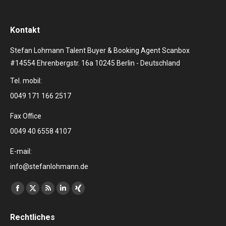
Kontakt
Stefan Lohmann Talent Buyer & Booking Agent Scanbox
#14554 Ehrenbergstr. 16a 10245 Berlin - Deutschland
Tel. mobil:
0049 171 166 2517
Fax Office
0049 40 6558 4107
E-mail:
info@stefanlohmann.de
Finden Sie uns auf:
Facebook
X
RSS
Linkedin
XING
page
page
page
page
page
Rechtliches
opens
opens
opens
opens
opens