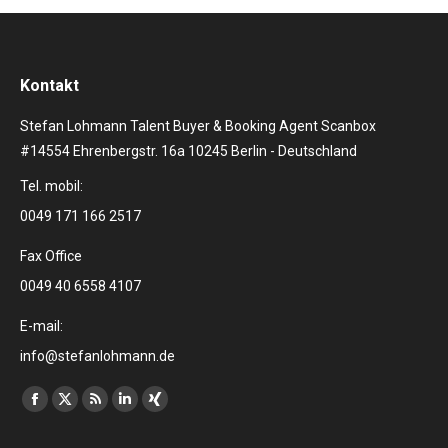
Kontakt
Stefan Lohmann Talent Buyer & Booking Agent Scanbox
#14554 Ehrenbergstr. 16a 10245 Berlin - Deutschland
Tel. mobil:
0049 171 166 2517
Fax Office
0049 40 6558 4107
E-mail:
info@stefanlohmann.de
Finden Sie uns auf:
Facebook
X
RSS
Linkedin
XING
page
page
page
page
page