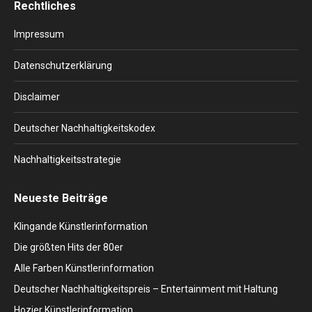
Rechtliches
opens
opens
opens
opens
opens
in
in
in
in
in
Impressum
new
new
new
new
new
window
window
window
window
window
Datenschutzerklärung
Disclaimer
Deutscher Nachhaltigkeitskodex
Nachhaltigkeitsstrategie
Neueste Beiträge
Klingande Künstlerinformation
Die größten Hits der 80er
Alle Farben Künstlerinformation
Deutscher Nachhaltigkeitspreis – Entertainment mit Haltung
Hozier Künstlerinformation