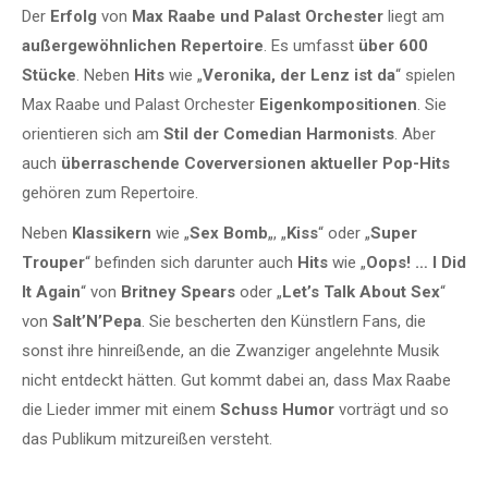
Der
Erfolg
von
Max Raabe und Palast Orchester
liegt am
außergewöhnlichen Repertoire
. Es umfasst
über 600
Stücke
. Neben
Hits
wie „
Veronika, der Lenz ist da
“ spielen
Max Raabe und Palast Orchester
Eigenkompositionen
. Sie
orientieren sich am
Stil der Comedian Harmonists
. Aber
auch
überraschende Coverversionen aktueller Pop-Hits
gehören zum Repertoire.
Neben
Klassikern
wie „
Sex Bomb
„, „
Kiss
“ oder „
Super
Trouper
“ befinden sich darunter auch
Hits
wie „
Oops! … I Did
It Again
“ von
Britney Spears
oder „
Let’s Talk About Sex
“
von
Salt’N’Pepa
. Sie bescherten den Künstlern Fans, die
sonst ihre hinreißende, an die Zwanziger angelehnte Musik
nicht entdeckt hätten. Gut kommt dabei an, dass Max Raabe
die Lieder immer mit einem
Schuss Humor
vorträgt und so
das Publikum mitzureißen versteht.