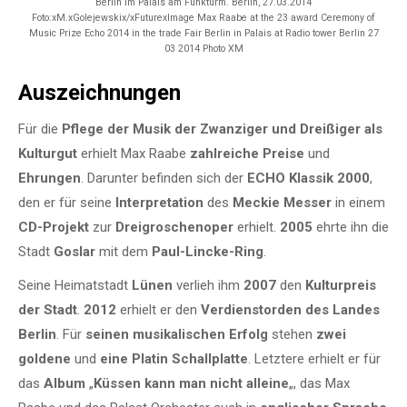
Berlin im Palais am Funkturm. Berlin, 27.03.2014
Foto:xM.xGolejewskix/xFuturexImage Max Raabe at the 23 award Ceremony of
Music Prize Echo 2014 in the trade Fair Berlin in Palais at Radio tower Berlin 27
03 2014 Photo XM
Auszeichnungen
Für die
Pflege der Musik der Zwanziger und Dreißiger als
Kulturgut
erhielt Max Raabe
zahlreiche Preise
und
Ehrungen
. Darunter befinden sich der
ECHO Klassik 2000
,
den er für seine
Interpretation
des
Meckie Messer
in einem
CD-Projekt
zur
Dreigroschenoper
erhielt.
2005
ehrte ihn die
Stadt
Goslar
mit dem
Paul-Lincke-Ring
.
Seine Heimatstadt
Lünen
verlieh ihm
2007
den
Kulturpreis
der Stadt
.
2012
erhielt er den
Verdienstorden
des Landes
Berlin
. Für
seinen musikalischen Erfolg
stehen
zwei
goldene
und
eine Platin Schallplatte
. Letztere erhielt er für
das
Album
„
Küssen kann man nicht alleine
„, das Max