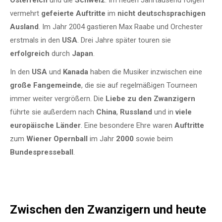
Österreich
und die
Schweiz
. Im neuen Jahrtausend folgen
vermehrt
gefeierte Auftritte
im
nicht deutschsprachigen
Ausland
. Im Jahr 2004 gastieren Max Raabe und Orchester
erstmals in den
USA
. Drei Jahre später touren sie
erfolgreich
durch
Japan
.
In den
USA
und
Kanada
haben die Musiker inzwischen eine
große Fangemeinde
, die sie auf regelmäßigen Tourneen
immer weiter vergrößern. Die
Liebe zu den Zwanzigern
führte sie außerdem nach
China
,
Russland
und in
viele
europäische Länder
. Eine besondere Ehre waren
Auftritte
zum
Wiener Opernball
im Jahr
2000
sowie beim
Bundespresseball
.
Zwischen den Zwanzigern und heute