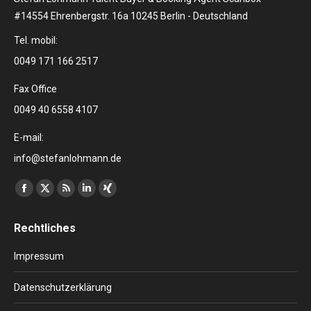
#14554 Ehrenbergstr. 16a 10245 Berlin - Deutschland
Tel. mobil:
0049 171 166 2517
Fax Office
0049 40 6558 4107
E-mail:
info@stefanlohmann.de
Finden Sie uns auf:
Facebook
X
RSS
Linkedin
XING
page
page
page
page
page
Rechtliches
opens
opens
opens
opens
opens
in
in
in
in
in
Impressum
new
new
new
new
new
window
window
window
window
window
Datenschutzerklärung