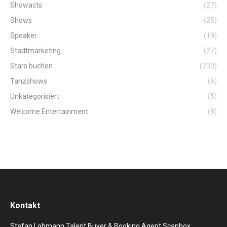
Showacts
(27)
Shows
(25)
Speaker
(19)
Stadtmarketing
(27)
Stars buchen
(230)
Tanzshows
(6)
Unkategorisiert
(5)
Welcome Entertainment
(8)
Kontakt
Stefan Lohmann Talent Buyer & Booking Agent Scanbox