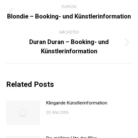
KOMMENTARNAVIGATI
ZURÜCK
Blondie – Booking- und Künstlerinformation
Vorheriger
Beitrag:
NÄCHSTES
Duran Duran – Booking- und
Nächster
Künstlerinformation
Beitrag:
Related Posts
Klingande Künstlerinformation
20. Mai 2026