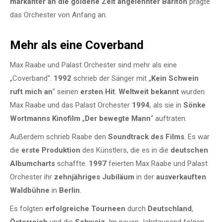
markanter an die goldene Zeit angelehnter Bariton
prägte
das Orchester von Anfang an.
Mehr als eine Coverband
Max Raabe und Palast Orchester sind mehr als eine
„Coverband“.
1992
schrieb der Sänger mit „
Kein Schwein
ruft mich an
“ seinen
ersten Hit
.
Weltweit bekannt
wurden
Max Raabe und das Palast Orchester
1994
, als sie in
Sönke
Wortmanns Kinofilm
„
Der bewegte Mann
“ auftraten.
Außerdem schrieb Raabe den
Soundtrack des Films
. Es war
die
erste Produktion
des Künstlers, die es in die
deutschen
Albumcharts
schaffte.
1997
feierten Max Raabe und Palast
Orchester ihr
zehnjähriges Jubiläum
in der
ausverkauften
Waldbühne
in
Berlin
.
Es folgten
erfolgreiche Tourneen
durch
Deutschland
,