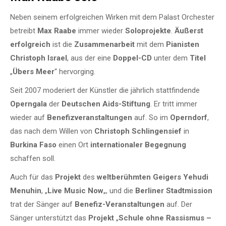
Neben seinem erfolgreichen Wirken mit dem Palast Orchester
betreibt
Max Raabe
immer wieder
Soloprojekte
.
Äußerst
erfolgreich
ist die
Zusammenarbeit
mit dem
Pianisten
Christoph Israel
, aus der eine
Doppel-CD
unter dem
Titel
„
Übers Meer
“ hervorging.
Seit 2007 moderiert der Künstler die jährlich stattfindende
Operngala
der
Deutschen Aids-Stiftung
. Er tritt immer
wieder auf
Benefizveranstaltungen
auf. So im
Operndorf
,
das nach dem Willen von
Christoph Schlingensief
in
Burkina Faso
einen Ort
internationaler Begegnung
schaffen soll.
Auch für das
Projekt
des
weltberühmten Geigers Yehudi
Menuhin
, „
Live Music Now
„, und die
Berliner Stadtmission
trat der Sänger auf
Benefiz-Veranstaltungen
auf. Der
Sänger unterstützt das
Projekt
„
Schule ohne Rassismus –