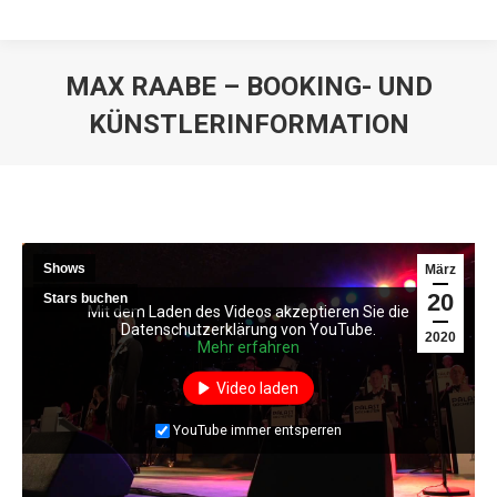
MAX RAABE – BOOKING- UND
KÜNSTLERINFORMATION
Shows
März
20
Stars buchen
Mit dem Laden des Videos akzeptieren Sie die
Mit dem Laden des Videos akzeptieren Sie die
Datenschutzerklärung von YouTube.
Datenschutzerklärung von YouTube.
2020
Mehr erfahren
Mehr erfahren
Video laden
Video laden
YouTube immer entsperren
YouTube immer entsperren