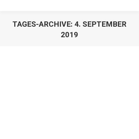
TAGES-ARCHIVE:
4. SEPTEMBER
2019
Talent Buyer Stefan Lohmann
übernimmt das Booking für