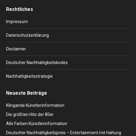
page
page
page
page
page
Rechtliches
opens
opens
opens
opens
opens
in
in
in
in
in
Impressum
new
new
new
new
new
window
window
window
window
window
Datenschutzerklärung
Disclaimer
Deutscher Nachhaltigkeitskodex
Nachhaltigkeitsstrategie
Neueste Beiträge
Klingande Künstlerinformation
Die größten Hits der 80er
Alle Farben Künstlerinformation
Deutscher Nachhaltigkeitspreis – Entertainment mit Haltung