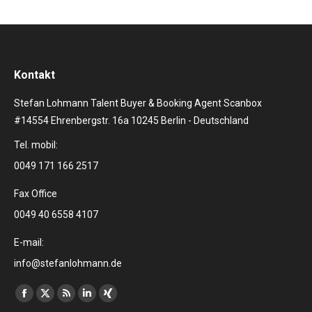
Kontakt
Stefan Lohmann Talent Buyer & Booking Agent Scanbox
#14554 Ehrenbergstr. 16a 10245 Berlin - Deutschland
Tel. mobil:
0049 171 166 2517
Fax Office
0049 40 6558 4107
E-mail:
info@stefanlohmann.de
Finden Sie uns auf:
Facebook
X
RSS
Linkedin
XING