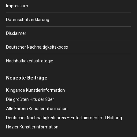
in
in
in
in
in
Impressum
new
new
new
new
new
window
window
window
window
window
Datenschutzerklärung
Disclaimer
Deutscher Nachhaltigkeitskodex
Nachhaltigkeitsstrategie
Neueste Beiträge
Klingande Künstlerinformation
Die größten Hits der 80er
Alle Farben Künstlerinformation
Deutscher Nachhaltigkeitspreis – Entertainment mit Haltung
Hozier Künstlerinformation