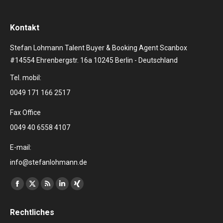
Kontakt
Stefan Lohmann Talent Buyer & Booking Agent Scanbox
#14554 Ehrenbergstr. 16a 10245 Berlin - Deutschland
Tel. mobil:
0049 171 166 2517
Fax Office
0049 40 6558 4107
E-mail:
info@stefanlohmann.de
Finden Sie uns auf:
Facebook
X
RSS
Linkedin
XING
page
page
page
page
page
Rechtliches
opens
opens
opens
opens
opens