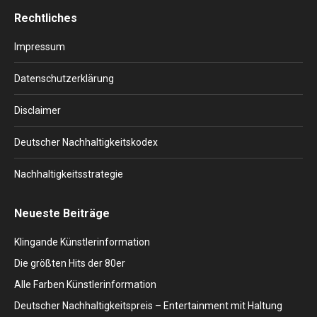
page
page
page
page
page
Rechtliches
opens
opens
opens
opens
opens
in
in
in
in
in
Impressum
new
new
new
new
new
window
window
window
window
window
Datenschutzerklärung
Disclaimer
Deutscher Nachhaltigkeitskodex
Nachhaltigkeitsstrategie
Neueste Beiträge
Klingande Künstlerinformation
Die größten Hits der 80er
Alle Farben Künstlerinformation
Deutscher Nachhaltigkeitspreis – Entertainment mit Haltung