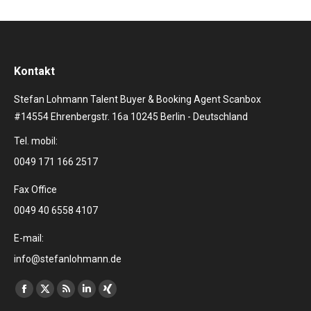
Kontakt
Stefan Lohmann Talent Buyer & Booking Agent Scanbox
#14554 Ehrenbergstr. 16a 10245 Berlin - Deutschland
Tel. mobil:
0049 171 166 2517
Fax Office
0049 40 6558 4107
E-mail:
info@stefanlohmann.de
Finden Sie uns auf:
Facebook
X
RSS
Linkedin
XING