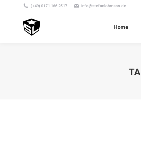
(+49) 0171 166 2517
info@stefanlohmann.de
Home
TA