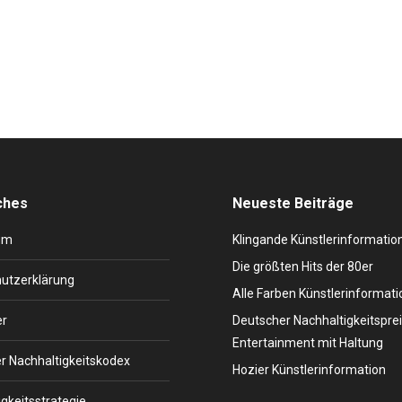
tischen Vier werden – wie bereits berichtet – ausgezeichnet und sp
Der Hamburger Künstleragent Stefan…
ches
Neueste Beiträge
um
Klingande Künstlerinformatio
Die größten Hits der 80er
utzerklärung
Alle Farben Künstlerinformati
er
Deutscher Nachhaltigkeitsprei
Entertainment mit Haltung
r Nachhaltigkeitskodex
Hozier Künstlerinformation
gkeitsstrategie