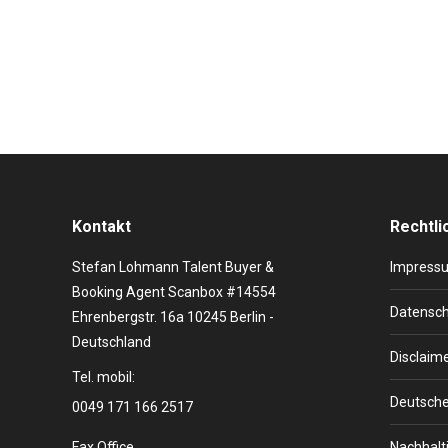
beim Deutschen Nachhaltigkeitspreis 2016. Die Fantas
Cullum kommt zum Deutschen Nachhaltigkeitspreis 
Kontakt
Rechtli
Stefan Lohmann Talent Buyer &
Impress
Booking Agent Scanbox #14554
Datensch
Ehrenbergstr. 16a 10245 Berlin -
Deutschland
Disclaim
Tel. mobil:
Deutsche
0049 171 166 2517
Fax Office
Nachhalti