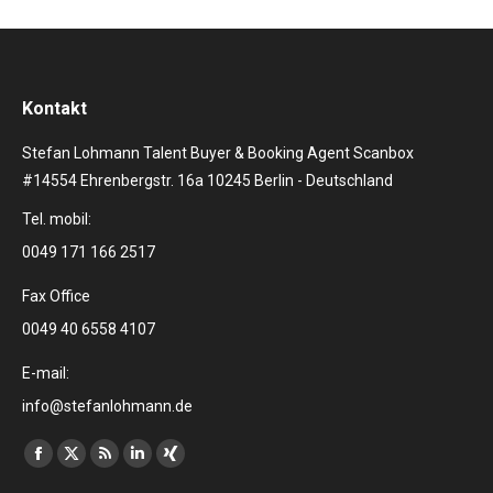
Kontakt
Stefan Lohmann Talent Buyer & Booking Agent Scanbox
#14554 Ehrenbergstr. 16a 10245 Berlin - Deutschland
Tel. mobil:
0049 171 166 2517
Fax Office
0049 40 6558 4107
E-mail:
info@stefanlohmann.de
Finden Sie uns auf:
Facebook
X
RSS
Linkedin
XING