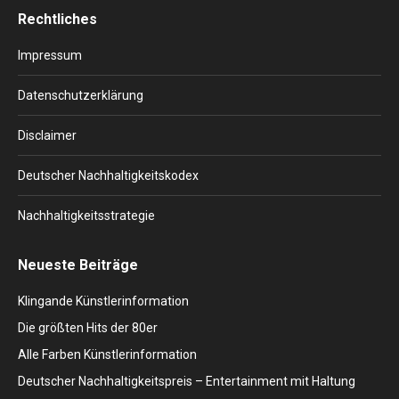
page
page
page
page
page
Rechtliches
opens
opens
opens
opens
opens
in
in
in
in
in
Impressum
new
new
new
new
new
window
window
window
window
window
Datenschutzerklärung
Disclaimer
Deutscher Nachhaltigkeitskodex
Nachhaltigkeitsstrategie
Neueste Beiträge
Klingande Künstlerinformation
Die größten Hits der 80er
Alle Farben Künstlerinformation
Deutscher Nachhaltigkeitspreis – Entertainment mit Haltung