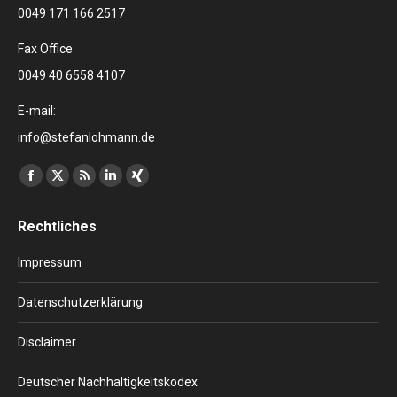
0049 171 166 2517
Fax Office
0049 40 6558 4107
E-mail:
info@stefanlohmann.de
Finden Sie uns auf:
Facebook
X
RSS
Linkedin
XING
page
page
page
page
page
Rechtliches
opens
opens
opens
opens
opens
in
in
in
in
in
Impressum
new
new
new
new
new
window
window
window
window
window
Datenschutzerklärung
Disclaimer
Deutscher Nachhaltigkeitskodex