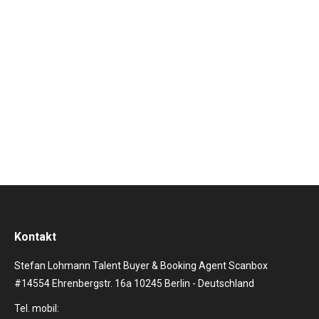
Climate AG die Expertise des deutschen Marktführers
im Bereich Grüne Energie, Klimaneutralität und
Wassermanagement. Die erste Etappe der
Vereinbarung besteht darin, dass Orchester
klimaneutral zu stellen, indem der CO2-Fußabdruck
des Orchesters…
Kontakt
Stefan Lohmann Talent Buyer & Booking Agent Scanbox
#14554 Ehrenbergstr. 16a 10245 Berlin - Deutschland
Tel. mobil: