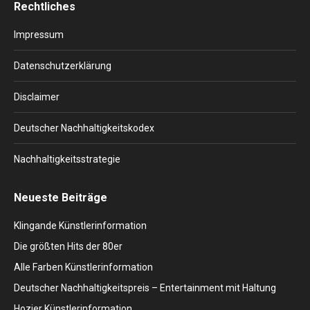
Rechtliches
opens
opens
opens
opens
opens
in
in
in
in
in
Impressum
new
new
new
new
new
window
window
window
window
window
Datenschutzerklärung
Disclaimer
Deutscher Nachhaltigkeitskodex
Nachhaltigkeitsstrategie
Neueste Beiträge
Klingande Künstlerinformation
Die größten Hits der 80er
Alle Farben Künstlerinformation
Deutscher Nachhaltigkeitspreis – Entertainment mit Haltung
Hozier Künstlerinformation