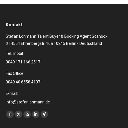
Kontakt
Stefan Lohmann Talent Buyer & Booking Agent Scanbox
#14554 Ehrenbergstr. 16a 10245 Berlin - Deutschland
Tel. mobil:
0049 171 166 2517
Fax Office
0049 40 6558 4107
E-mail:
info@stefanlohmann.de
Finden Sie uns auf:
Facebook
X
RSS
Linkedin
XING
page
page
page
page
page