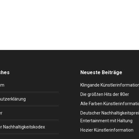
itischen Hauptstadt London zur Welt. Sie ist die Tochter von Joe Lew
. Leona ist das mittlere von 3 Kindern. Schon mit 12 schreibt Leona
ches
Neueste Beiträge
um
Klingande Künstlerinformatio
Die größten Hits der 80er
utzerklärung
Alle Farben Künstlerinformati
er
Deutscher Nachhaltigkeitsprei
Entertainment mit Haltung
r Nachhaltigkeitskodex
Hozier Künstlerinformation