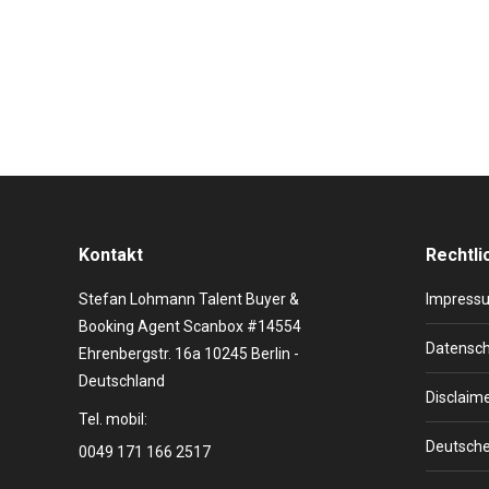
Biografie Leona Lewis kam am 3. April 1985 in der br
hat sie sowohl karibische als auch walisische Wurzeln
Kontakt
Rechtli
Stefan Lohmann Talent Buyer &
Impress
Booking Agent Scanbox #14554
Datensch
Ehrenbergstr. 16a 10245 Berlin -
Deutschland
Disclaim
Tel. mobil:
Deutsche
0049 171 166 2517