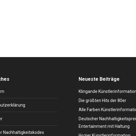
riginellen Kleidungsstil. Elton John gilt in der Musikgeschichte als e
nald Kenneth Dwight im Jahr 1947 in England. Schon früh in seiner Ki
ches
Neueste Beiträge
um
Klingande Künstlerinformatio
Die größten Hits der 80er
utzerklärung
Alle Farben Künstlerinformati
er
Deutscher Nachhaltigkeitsprei
Entertainment mit Haltung
r Nachhaltigkeitskodex
Hozier Künstlerinformation