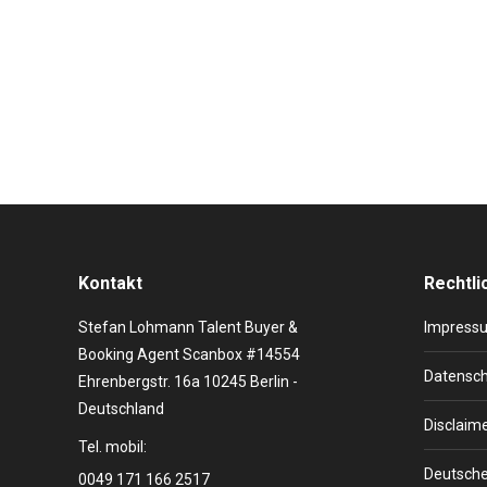
Er ist der Mann mit den exzentrischen Brillen und dem o
Elton John – Künstlerporträt Geboren wird er als Regi
Klavierunterricht. Als…
Kontakt
Rechtli
Stefan Lohmann Talent Buyer &
Impress
Booking Agent Scanbox #14554
Datensch
Ehrenbergstr. 16a 10245 Berlin -
Deutschland
Disclaim
Tel. mobil:
Deutsche
0049 171 166 2517