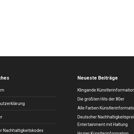
ital – Live Entertainment mit inhaltlich passenden Stars und Showkon
ionen neu erlebbar. Welcome to the Live Entertainment Experience 
 positiven Impact auf Natur…
ches
Neueste Beiträge
um
Klingande Künstlerinformatio
Die größten Hits der 80er
utzerklärung
Alle Farben Künstlerinformati
er
Deutscher Nachhaltigkeitsprei
Entertainment mit Haltung
r Nachhaltigkeitskodex
Hozier Künstlerinformation