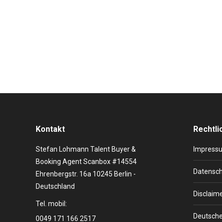
Live Entertainment Experience Egal ob analog oder dig
und Nachhaltigkeit machen Markenbotschaften und Vis
der einzelnen Gewerke. Veranstaltungen können einen
Kontakt
Rechtli
Stefan Lohmann Talent Buyer &
Impress
Booking Agent Scanbox #14554
Datensch
Ehrenbergstr. 16a 10245 Berlin -
Deutschland
Disclaim
Tel. mobil:
Deutsche
0049 171 166 2517