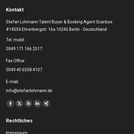
Kontakt
Stefan Lohmann Talent Buyer & Booking Agent Scanbox
#14554 Ehrenbergstr. 16a 10245 Berlin - Deutschland
Tel. mobil:
0049 171 166 2517
Fax Office
0049 40 6558 4107
E-mail:
info@stefanlohmann.de
Finden Sie uns auf:
Facebook
X
RSS
Linkedin
XING
page
page
page
page
page
Rechtliches
opens
opens
opens
opens
opens
in
in
in
in
in
Impressum