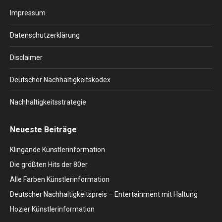
in
in
in
in
in
Impressum
new
new
new
new
new
window
window
window
window
window
Datenschutzerklärung
Disclaimer
Deutscher Nachhaltigkeitskodex
Nachhaltigkeitsstrategie
Neueste Beiträge
Klingande Künstlerinformation
Die größten Hits der 80er
Alle Farben Künstlerinformation
Deutscher Nachhaltigkeitspreis – Entertainment mit Haltung
Hozier Künstlerinformation