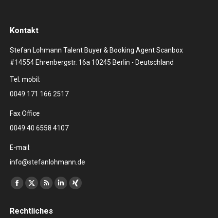
Kontakt
Stefan Lohmann Talent Buyer & Booking Agent Scanbox
#14554 Ehrenbergstr. 16a 10245 Berlin - Deutschland
Tel. mobil:
0049 171 166 2517
Fax Office
0049 40 6558 4107
E-mail:
info@stefanlohmann.de
Finden Sie uns auf:
Facebook
X
RSS
Linkedin
XING
page
page
page
page
page
Rechtliches
opens
opens
opens
opens
opens