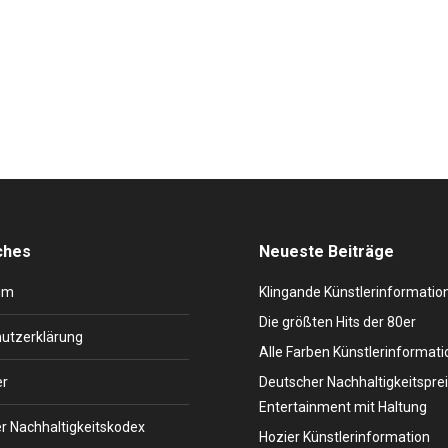
geboren am 23.3.1953. Mit Chaka Khan Songs wie beispielsweise „A
d natürlich von ihren Fans vor allem geschätzt wegen ihrer Wahnsin
haka Khan…
ches
Neueste Beiträge
um
Klingande Künstlerinformatio
Die größten Hits der 80er
utzerklärung
Alle Farben Künstlerinformati
er
Deutscher Nachhaltigkeitsprei
Entertainment mit Haltung
r Nachhaltigkeitskodex
Hozier Künstlerinformation