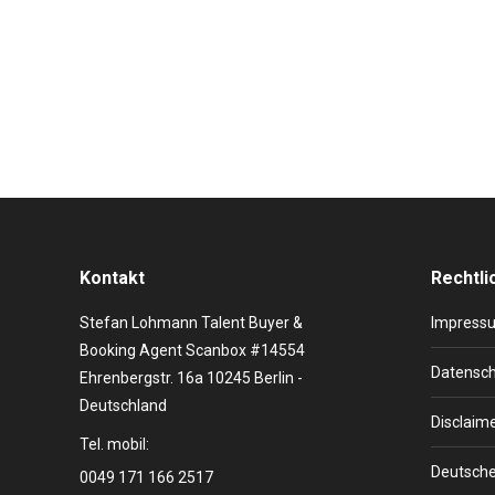
Wahnsinnsstimme Chaka Khan wurde in Chicago, USA, 
Sängerin ein weltweites Publikum. Die Künstlerin wir
Persönlichkeit. Ganze 10 Grammy Awards wurden C
Kontakt
Rechtli
Stefan Lohmann Talent Buyer &
Impress
Booking Agent Scanbox #14554
Datensch
Ehrenbergstr. 16a 10245 Berlin -
Deutschland
Disclaim
Tel. mobil:
Deutsche
0049 171 166 2517