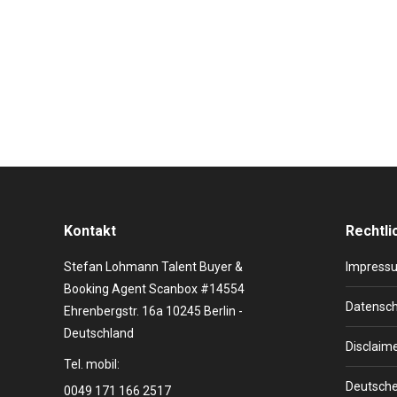
Deutschlands Lieblingsitaliener erhielt für sein erste
deutschem Charts. Die Giovanni Zarrella Kurzbiografi
Welt. Die Familie lebte zum Teil in Deutschland oder…
Kontakt
Rechtli
Stefan Lohmann Talent Buyer &
Impress
Booking Agent Scanbox #14554
Datensch
Ehrenbergstr. 16a 10245 Berlin -
Deutschland
Disclaim
Tel. mobil:
Deutsche
0049 171 166 2517