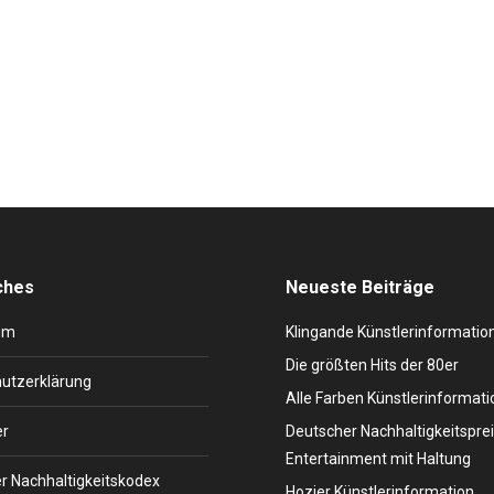
s italienisches Schlageralbum „La vita è bella“ die Platinauszeichnung
e Deutschlands Lieblingsitaliener kam als erstes Kind von Clementin
ches
Neueste Beiträge
um
Klingande Künstlerinformatio
Die größten Hits der 80er
utzerklärung
Alle Farben Künstlerinformati
er
Deutscher Nachhaltigkeitsprei
Entertainment mit Haltung
r Nachhaltigkeitskodex
Hozier Künstlerinformation