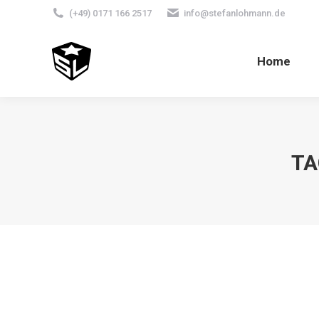
(+49) 0171 166 2517
info@stefanlohmann.de
Home
TA