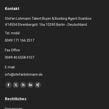
Kontakt
Stefan Lohmann Talent Buyer & Booking Agent Scanbox
#14554 Ehrenbergstr. 16a 10245 Berlin - Deutschland
Tel. mobil:
0049 171 166 2517
Fax Office
0049 40 6558 4107
E-mail:
info@stefanlohmann.de
Finden Sie uns auf:
Facebook
X
RSS
Linkedin
XING
page
page
page
page
page
Rechtliches
opens
opens
opens
opens
opens
in
in
in
in
in
Impressum